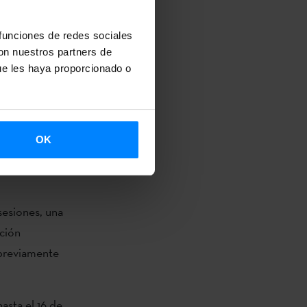
 funciones de redes sociales
cuerpo de
con nuestros partners de
a
(bailarina).
ue les haya proporcionado o
ia y su
OK
ción,
sesiones, una
ación
 previamente
asta el 16 de