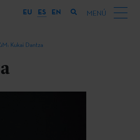
EU
ES
EN
MENÚ
ùM: Kukai Dantza
za