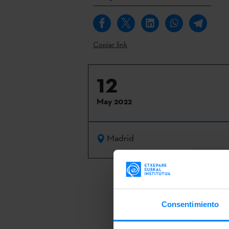
Copiar link
12
May 2022
Madrid
La obra ‘
En-C
Música|aɔis
Consentimiento
Etxepare Eusk
compañía de d