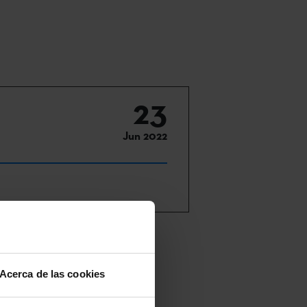
23
Jun 2022
iva
ión de
Acerca de las cookies
 streaming, la
n sesiones de