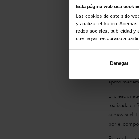
trabajo que s
Esta página web usa cookie
Las cookies de este sitio we
El equipo de 
y analizar el tráfico. Ademá
baile de Kuka
redes sociales, publicidad y
Han explorado 
que hayan recopilado a parti
traslación a
contemporánea
Denegar
El resultado 
aproximadame
El creador au
realizada en 
audiovisual. 
por el compos
Esta colabora