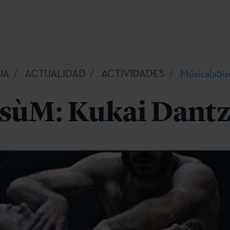
UA
ACTUALIDAD
ACTIVIDADES
Música|aɔis
isùM: Kukai Dant