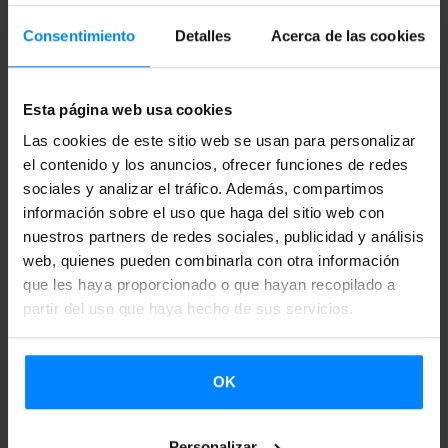
Consentimiento
Detalles
Acerca de las cookies
Esta página web usa cookies
Las cookies de este sitio web se usan para personalizar
el contenido y los anuncios, ofrecer funciones de redes
EL DIRECTO DE MERINA GRIS, DISPONIBLE
sociales y analizar el tráfico. Además, compartimos
ÍNTEGRAMENTE EN LA EMISORA
información sobre el uso que haga del sitio web con
ESTADOUNIDENSE KEXP
nuestros partners de redes sociales, publicidad y análisis
web, quienes pueden combinarla con otra información
En el marco del festival BIME, la radio estadounidense
que les haya proporcionado o que hayan recopilado a
KEXP grabó varios directos en la iglesia de La
partir del uso que haya hecho de sus servicios.
Encarnación de Bilbao en el marco del BIME, y el
grupo vasco Merina Gris fue uno de los seleccionados
OK
para actuar allí.
Personalizar