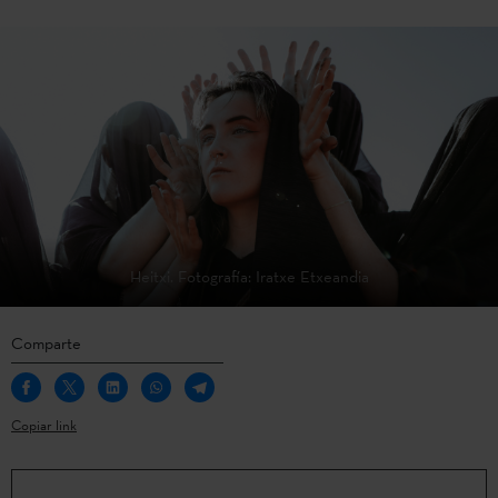
Heitxi. Fotografía: Iratxe Etxeandia
Comparte
Copiar link