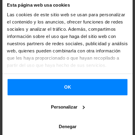
Esta página web usa cookies
vasca
, Boise State University - Basque Studies
ha puesto
en marcha diferentes actividades. Por segunda vez
Las cookies de este sitio web se usan para personalizar
el contenido y los anuncios, ofrecer funciones de redes
consecutiva han organizado un concurso literario de
sociales y analizar el tráfico. Además, compartimos
temática vasca, y están buscando participantes para el
información sobre el uso que haga del sitio web con
simposio que celebran anualmente.
nuestros partners de redes sociales, publicidad y análisis
web, quienes pueden combinarla con otra información
El
concurso
Annual Basque Literary Writing Contest
que les haya proporcionado o que hayan recopilado a
promueve
la literatura no-académica en inglés sobre temas
partir del uso que haya hecho de sus servicios.
vascos
, y se organiza en colaboración con el Center for
basque Studies (University on nevada, Reno). Los textos
OK
presentados al concurso deberán ser enviados antes del 1
de octubre vía e-mail, y los ganadores se anunciarán en
Personalizar
febrero.
Por otro lado, Boise State Studies ha hecho un
Denegar
llamamiento a participar en
el
“Joan-etorri Basque Studies