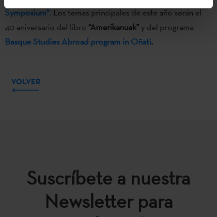
Symposium”
. Los temas principales de este año serán el
40 aniversario del libro
“Amerikanuak”
y del programa
Basque Studies Abroad program in Oñati
.
VOLVER
Suscríbete a nuestra
Newsletter para