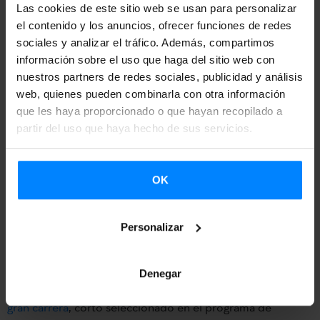
en la sección oficial, y también está en el programa del
Las cookies de este sitio web se usan para personalizar
festival
Elkartea
de Kote Camacho. El Festival y la Feria de
el contenido y los anuncios, ofrecer funciones de redes
sociales y analizar el tráfico. Además, compartimos
Clermont-Ferrand son los más importantes en el sector
información sobre el uso que haga del sitio web con
del cortometraje, ya que gozan de reputación
nuestros partners de redes sociales, publicidad y análisis
internacional y son una importante referencia para todos
web, quienes pueden combinarla con otra información
los profesionales del sector.
que les haya proporcionado o que hayan recopilado a
partir del uso que haya hecho de sus servicios.
El documental
Minerita
ha comenzado de manera notable
su andadura, ya que fue elegido en los festivales IDFA y
OK
DocsDF y preseleccionado para los Goya. Se rodó en el
Cerro Rico de Potosí (Bolivia), siguiendo el día a día de las
Personalizar
mineras Lucía (40), Ivone (16) y Abigail (17).
Para Kote Camacho, esta será la segunda vez que participa
Denegar
en Clermont Ferrand, ya que anteriormente estuvo con
La
gran carrera
, corto seleccionado en el programa de