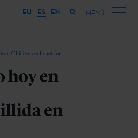
EU
ES
EN
MENÚ
o a Chillida en Frankfurt
o hoy en
llida en