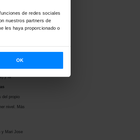
pare ha mostrado
 fuera esposa de
 funciones de redes sociales
con nuestros partners de
omentar en todo
ue les haya proporcionado o
egi.
l 3 al 5 de julio,
rsidad Goethe a
OK
n colaboración con
e) y la
las
 del propio
mer nivel. Más
) y Mari Jose