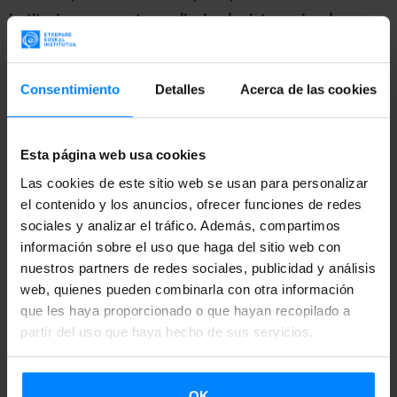
instituciones y eventos audiovisuales internacionales.
Aquellos directores o productores que deseen concurrir a
la convocatoria deberán presentar obras cuya duración
no
Consentimiento
Detalles
Acerca de las cookies
sobrepase los 30 minutos
. Cada participante podrá
presentar más de una obra, siempre y cuando hayan sido
Esta página web usa cookies
finalizadas a partir del 1 de junio de 2017.
Las cookies de este sitio web se usan para personalizar
Por otro lado, es preciso que el director o el productor
el contenido y los anuncios, ofrecer funciones de redes
sociales y analizar el tráfico. Además, compartimos
estén
censados en la Comunidad Autónoma Vasca
(CAV)
información sobre el uso que haga del sitio web con
en el momento de la inscripción. En caso de que la
nuestros partners de redes sociales, publicidad y análisis
candidatura sea presentada por el director, éste deberá
web, quienes pueden combinarla con otra información
acreditar residir en la CAV desde al menos un año antes
que les haya proporcionado o que hayan recopilado a
partir del uso que haya hecho de sus servicios.
de la fecha de publicación de la presente convocatoria, o
bien haber residido en ella de manera continuada durante
un mínimo de 5 años o de forma discontinua durante al
OK