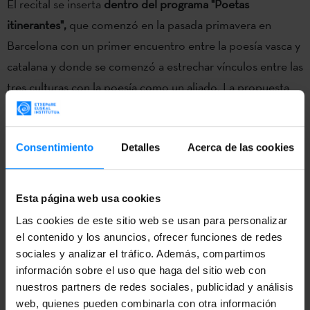
El recital se inserta
dentro del programa "Poetas
itinerantes",
que comenzó en la pasada primavera en
Barcelona con un primer encuentro entre la poesía vasca y
catalana y donde se comenzó a estrechar vínculos entre las
tres culturas con la poesía como un aliado. La propuesta
continuará en los próximos meses Euskadi. Por otra parte,
se ha publicado un libro con una selección de cinco
poemas de cada poeta traducido en dos idiomas.
Consentimiento
Detalles
Acerca de las cookies
El proyecto
‘Poeta ibiltariak – Poetas itinerantes’
tuvo
Esta página web usa cookies
continuidad el pasado jueves 16 de junio en el Consejo de
la Cultura Gallega,
Las cookies de este sitio web se usan para personalizar
Santiago de Compostela
, creando un
el contenido y los anuncios, ofrecer funciones de redes
diálogo entre la lengua vasca y la gallega. Los protagonistas
sociales y analizar el tráfico. Además, compartimos
de este punto de encuentro entre ambas lenguas fueron
información sobre el uso que haga del sitio web con
los poetas
Leire Bilbao, Miren Agur Meabe, Felipe Juaristi
nuestros partners de redes sociales, publicidad y análisis
(que no pudo acudir al evento pero estuvo presente en
web, quienes pueden combinarla con otra información