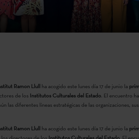
nstitut Ramon Llull
ha acogido este lunes día 17 de junio la
prim
ectores de los
Institutos Culturales del Estado
. El encuentro h
n las diferentes líneas estratégicas de las organizaciones, sus
nstitut Ramon Llull
ha acogido este lunes día 17 de junio la
pri
 los directores de los
Institutos Culturales del Estado
. El enc