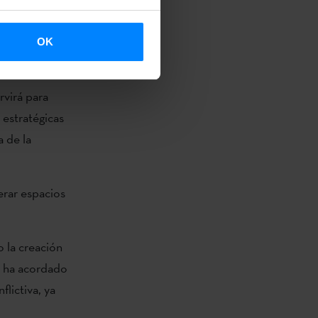
OK
Álvarez, ha
ario en una
rvirá para
 estratégicas
 de la
erar espacios
 la creación
e ha acordado
lictiva, ya