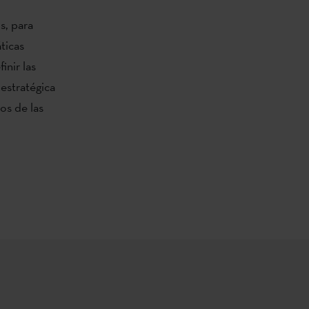
s, para
ticas
inir las
estratégica
os de las