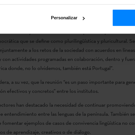
Personalizar
 línea, la Presidenta del Consello da Cultura Galega, Rosario 
 “la reunión y la buena sintonía es un punto de partida neces
crática que se define como plurilingüística y pluricultural. Se
juntamente a los retos de la sociedad con acuerdos en líneas
 con actividades programadas en colaboración, dentro y fuera
rica donde, no lo olvidemos, también está Portugal”.
dera, a su vez, que la reunión “es un paso importante para gen
ón efectivos y concretos” entre los institutos.
ectores han destacado la necesidad de continuar promoviendo
e entendimiento entre las lenguas de la península. También s
e fomentar ejemplos de casos de convivencia lingüística no conf
os de aprendizaje, creativos o de diálogo.