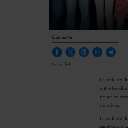
Comparte
Copiar link
La sede del
I
entre los dir
poner en comú
objetivos.
La sede del
I
reunión
entre