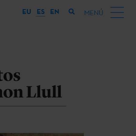
EU
ES
EN
MENÚ
tos
mon Llull