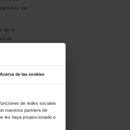
zaciones, sus
e dar la
aró de
tístico de
tuto
, el Sr.
rio Álvarez
Acerca de las cookies
directora de
mucho interés
portunidades
 funciones de redes sociales
l”.
con nuestros partners de
ue les haya proporcionado o
tes tiene como
culturas del