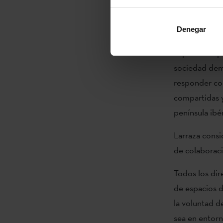
Estado”.
Denegar
En esta misma
expresado que
sociedad demo
responder con
compartidas y
península ibé
Larraza consi
de colaboraci
Todos los dir
de espacios d
la voluntad d
sea en entorn