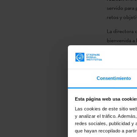
servido para 
retos y objeti
La directora 
bienvenida a l
Quadras, un 
Interés Nacio
Cervantes
, e
Martín López 
Consentimiento
Blanco, Presi
Etxepare Eusk
Esta página web usa cookie
este encuentr
Las cookies de este sitio we
de colaboraci
y analizar el tráfico. Ademá
redes sociales, publicidad y
Por su parte,
que hayan recopilado a parti
propósito “inc