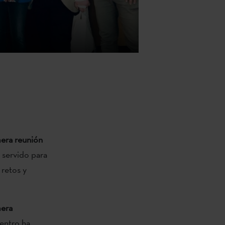
era reunión
a servido para
 retos y
mera
uentro ha