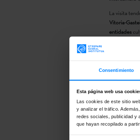
La visita tend
Vitoria-Gaste
entidades
cul
ellos se les 
Fomento de Em
Francofonía 
Consentimiento
Durante esos 
cultural y art
Esta página web usa cookie
cultural entr
pues los repr
Las cookies de este sitio we
y analizar el tráfico. Ademá
de cada ciud
redes sociales, publicidad y
Etxepare Eusk
que hayan recopilado a parti
Pronto se sa