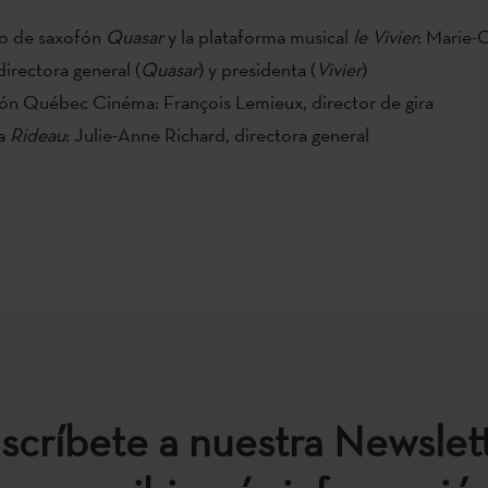
o de saxofón
Quasar
y la plataforma musical
le Vivier
: Marie-
 directora general (
Quasar
) y presidenta (
Vivier
)
ón Québec Cinéma: François Lemieux, director de gira
a
Rideau
: Julie-Anne Richard, directora general
scríbete a nuestra Newslet