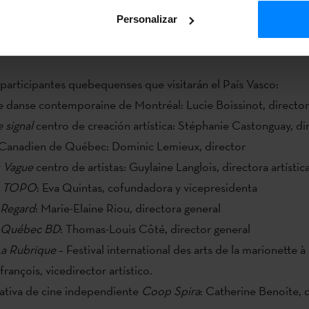
,
más de 60
entidades de diversos sectores culturales (música,
Personalizar
teratura, bertsolarismo, cine…) han mostrado
interés
en particip
 participantes quebequenses que visitarán el País Vasco:
 danse contemporaine de Montréal: Lucie Boissinot, directora
 signal
centro de creación artística: Stéphanie Castonguay, di
t Canadien de Québec: Dominic Lemieux, director
t Vague
centro de artistas: Guylaine Langlois, directora artístic
TOPO
: Eva Quintas, cofundadora y vicepresidenta
Regard
: Marie-Elaine Riou, directora general
Québec BD
: Thomas-Louis Côté, director general
La Rubrique
– Festival international des arts de la marionette 
rançois, vicedirector artístico.
tiva de cine independiente
Coop Spira
: Catherine Benoite, 