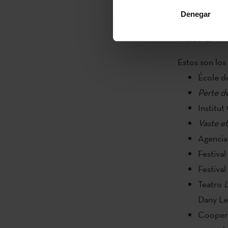
De momento
Denegar
escénicas, li
iniciativa.
Estos son los
École de
Perte de
Institu
Vaste e
Agencia
Festival
Festival
Teatro
Dany Lef
Coopera