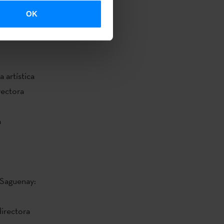
 artes
OK
ar en la
 artística
rectora
a
à Saguenay:
directora