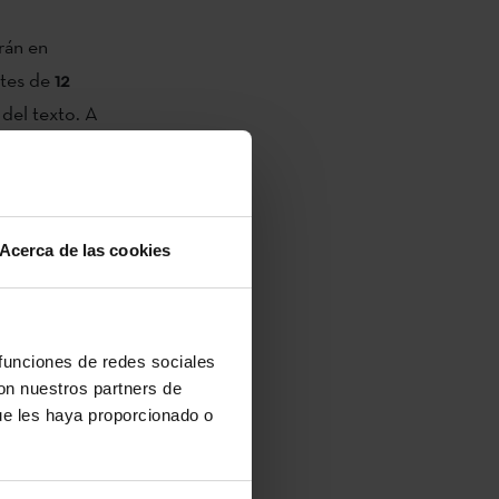
arán en
ntes de
12
 del texto. A
ón de
es y La
Acerca de las cookies
ios por sector
 el intercambio
para el ocio;
importantes
 funciones de redes sociales
con nuestros partners de
embros de
ue les haya proporcionado o
profesional.