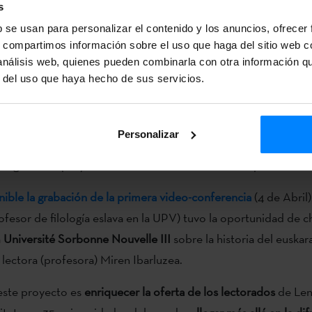
s
ca, Cataluña, Alemania e Italia, sobre temas diversos:
euskera
b se usan para personalizar el contenido y los anuncios, ofrecer
istoria, traducción, literatura, cine
o
bertsolarismo.
s, compartimos información sobre el uso que haga del sitio web 
 análisis web, quienes pueden combinarla con otra información q
r del uso que haya hecho de sus servicios.
bajo conjunto entre el
Instituto Vasco Etxepare
y la plataform
amara*, artistas y promotores vascos
han
ofrecido
sesiones fo
Personalizar
Herria y en directo, al alumnado del Instituto en universidade
es, gracias al proyecto
“Euskal sortzaileak sarean”
, que comenz
nible la grabación de la primera video-conferencia
(4 de Abril)
rofesor de filología eslava en la UPV) tuvo la oportunidad de c
a
Université Sorbonne Nouvelle III
sobre la historia del euska
 lectora (profesora) Miren Ibarluzea.
este proyecto es
enriquecer la oferta de los lectorados
de Len