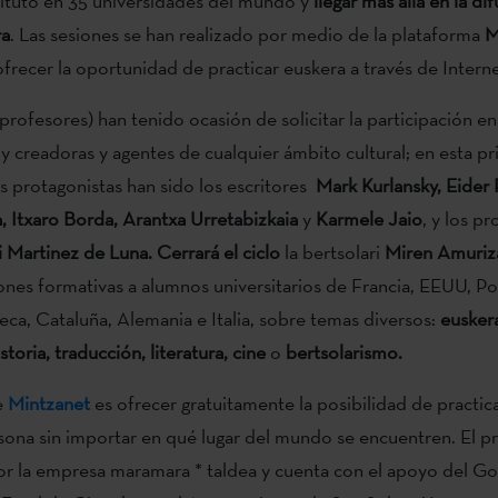
tituto en 35 universidades del mundo y
llegar más allá en la di
ra
. Las sesiones se han realizado por medio de la plataforma
M
frecer la oportunidad de practicar euskera a través de Intern
(profesores) han tenido ocasión de solicitar la participación e
y creadoras y agentes de cualquier ámbito cultural; en esta p
 protagonistas han sido los escritores
Mark Kurlansky, Eider 
a, Itxaro Borda, Arantxa Urretabizkaia
y
Karmele Jaio
, y los p
i Martinez de Luna.
Cerrará el ciclo
la bertsolari
Miren Amuriz
ones formativas a alumnos universitarios de Francia, EEUU, Po
ca, Cataluña, Alemania e Italia, sobre temas diversos:
euskera
istoria, traducción, literatura, cine
o
bertsolarismo.
e
Mintzanet
es ofrecer gratuitamente la posibilidad de practic
sona sin importar en qué lugar del mundo se encuentren. El p
r la empresa maramara * taldea y cuenta con el apoyo del Go