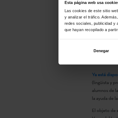
Esta página web usa cookie
República Che
Las cookies de este sitio we
lingüísticas, h
y analizar el tráfico. Ademá
redes sociales, publicidad y
que hayan recopilado a parti
Fruto del tra
del grupo
Mar
Denegar
desde Euskal 
internacional
Ya está dispo
(lingüista y p
alumnos de l
la ayuda de la
El objeto de 