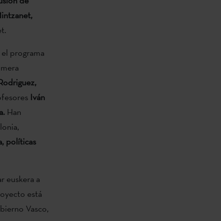
fusión de
intzanet,
et.
n el programa
rimera
Rodriguez,
rofesores
Iván
a.
Han
lonia,
, políticas
ar euskera a
royecto está
bierno Vasco,