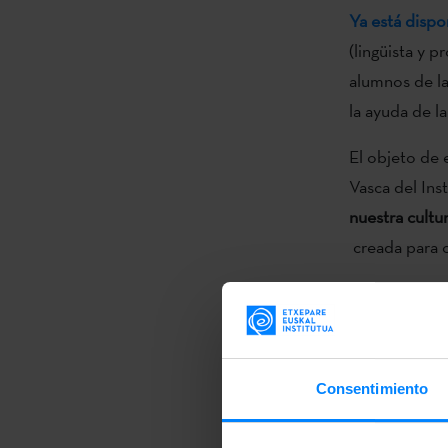
Ya está dispo
(lingüista y p
alumnos de l
la ayuda de la
El objeto de 
Vasca del Ins
nuestra cultu
creada para o
Los lectores 
de creadores 
temporada los
Unai Elorriag
Consentimiento
Igartua
e
Iñak
ofrecido sesi