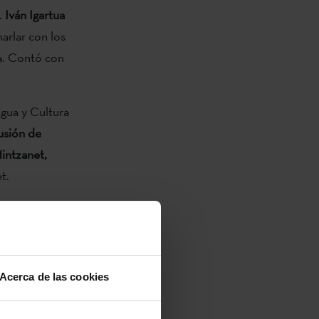
.
Iván Igartua
harlar con los
ra. Contó con
gua y Cultura
fusión de
intzanet,
et.
n el programa
rimera
Rodriguez,
rofesores
Iván
Acerca de las cookies
a.
Han
lonia,