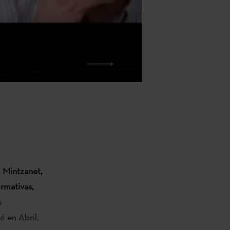
a
Mintzanet,
rmativas,
s
ó en Abril.