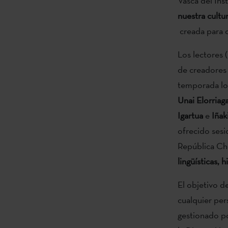
Vasca del Ins
nuestra cultu
creada para o
Los lectores 
de creadores 
temporada los
Unai Elorriag
Igartua
e
Iñak
ofrecido sesi
República Che
lingüísticas, h
El objetivo d
cualquier per
gestionado po