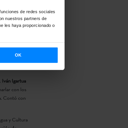
, políticas
 funciones de redes sociales
con nuestros partners de
ue les haya proporcionado o
a
Mintzanet,
rmativas,
OK
s
ó en Abril.
.
Iván Igartua
harlar con los
ra. Contó con
gua y Cultura