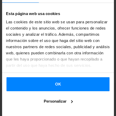
colaboración.
Asimismo, han perfilado proyectos de
interés común.
Esta página web usa cookies
Las cookies de este sitio web se usan para personalizar
En los últimos años, el Instituto Etxepare y el IRL han
el contenido y los anuncios, ofrecer funciones de redes
colaborado en diversas acciones de promoción y difusión
sociales y analizar el tráfico. Además, compartimos
cultural, como
Poeta Ibiltariak / Poetes Itinerants
.
información sobre el uso que haga del sitio web con
nuestros partners de redes sociales, publicidad y análisis
web, quienes pueden combinarla con otra información
que les haya proporcionado o que hayan recopilado a
VOLVER
partir del uso que haya hecho de sus servicios.
OK
Personalizar
Suscríbete a nuestra