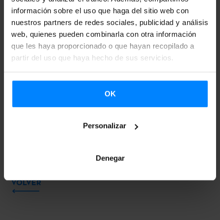
actividades del mercado.
información sobre el uso que haga del sitio web con
nuestros partners de redes sociales, publicidad y análisis
Las propuestas pueden presentarse a través del siguiente
web, quienes pueden combinarla con otra información
enlace:
que les haya proporcionado o que hayan recopilado a
partir del uso que haya hecho de sus servicios.
Enlace para presentar propuestas artísticas
OK
En el marco del proyecto
Ça c
olle au Basque
, Etxepare
Euskal Institutua cubrirá los gastos de los grupos vascos
que resulten seleccionados en la programación oficial del
Personalizar
festival.
Denegar
VOLVER