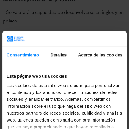
– Se valorará la capacidad de desenvolverse en inglés y en
polaco.
– La implicación de otros agentes polacos en el proyecto
será positivamente valorada.
Información detallada y la convocatoria completa
aquí.
Consentimiento
Detalles
Acerca de las cookies
Por tercer año consecutivo, y gracias a la colaboración
Esta página web usa cookies
entre el
Instituto Vasco Etxepare
y
Donostia 2016
y el
apoyo de
Las cookies de este sitio web se usan para personalizar
Wroclaw 2016
, dos artistas tendrán la
el contenido y los anuncios, ofrecer funciones de redes
oportunidad de
desarrollar sus proyectos en una
sociales y analizar el tráfico. Además, compartimos
residencia artística en la ciudad polaca Wroclaw
. Los
información sobre el uso que haga del sitio web con
creadores seleccionados llevarán a cabo una residencia de
nuestros partners de redes sociales, publicidad y análisis
6-8 semanas en Wroclaw entre mayo y agosto de 2016 y
web, quienes pueden combinarla con otra información
que les haya proporcionado o que hayan recopilado a