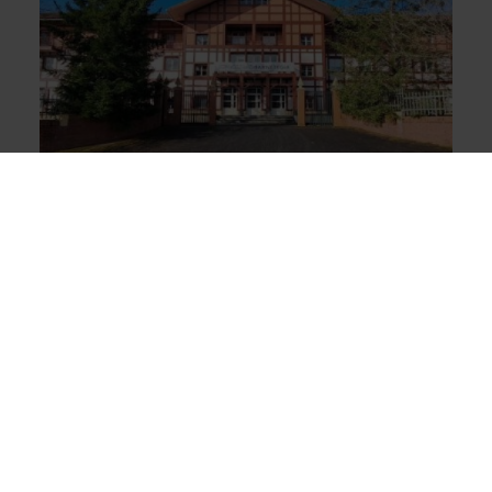
ESTUDIANTES INTERNACIONALES
APRENDEN EUSKERA EN ZORNOTZA
Un total de 22 estudiantes que estudian euskera y
cultura vasca en la red universitaria internacional de
Etxepare Euskal Institutua asisten estos días a un
curso intensivo en el barnetegi Aurten Bai de
Amorebieta-Etxano. La estancia comenzó el 3 de