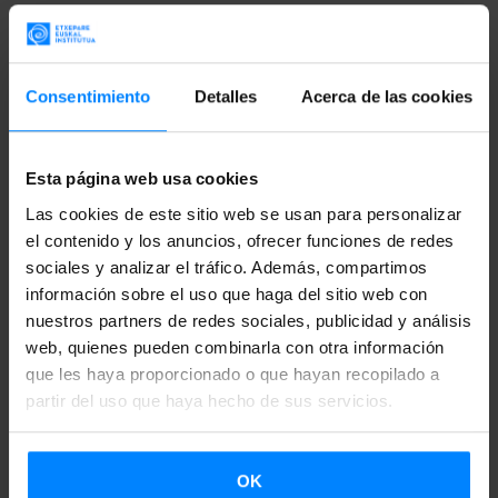
Ordorika.
Muchos/as de estos/as artistas también han sido
semifinalistas en otras categorías. Esas categorías incluyen
Consentimiento
Detalles
Acerca de las cookies
premios a diferentes estilos musicales (mejor disco de
jazz, mejor disco de flamenco, mejor disco de rock, etc.),
Esta página web usa cookies
idiomas (euskera, catalán, gallego), así como otros más
Las cookies de este sitio web se usan para personalizar
generales (mejor disco, mejor videoclip, mejor canción…).
el contenido y los anuncios, ofrecer funciones de redes
sociales y analizar el tráfico. Además, compartimos
Los Premios MIN fueron creados en 2009 para dar
información sobre el uso que haga del sitio web con
visibilidad a la creación artística nacional, la diversidad
nuestros partners de redes sociales, publicidad y análisis
cultural, el talento y el trabajo de las pequeñas y medianas
web, quienes pueden combinarla con otra información
que les haya proporcionado o que hayan recopilado a
compañías musicales
, y para promover la música
partir del uso que haya hecho de sus servicios.
independiente a nivel nacional e internacional.
OK