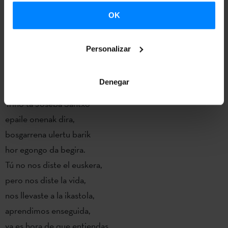
ganó la final de Vizcaya, dedicado a su madre, que no sabe
OK
euskara:
Bost izen bota nahi dodaz
Personalizar
merezi daben neurrira:
maisu handi Amuriza
Denegar
eta Lopategi, biba!
Trino ta Joseba Santxo
epaile onenak dira,
bosgarrena ulertu barik
hor egongo da begira.
Tú no nos diste el euskera,
pero nos diste la vida,
nos llevaste a la ikastola,
aprendimos enseguida,
ya es hora de que entiendas