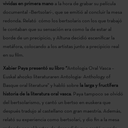
vividas en primera mano
a la hora de grabar su película
documental –Bertsolari-, que se emitió al concluir la mesa
redonda. Relató cómo los bertsolaris con los que trabajó
le contaban que su sensación era como la de estar al
borde de un precipicio, y Altuna decidió escenificar la
metáfora, colocando a los artistas junto a precipicio real
en su film.
Xabier Paya presentó su libro “
Antologia Oral Vasca –
Euskal ahozko literaturaren Antologia- Anthology of
Basque oral literature” y habló sobre
la larga y fructífera
historia de la literatura oral vasca
. Paya tampoco se olvidó
del bertsolarismo, y cantó un bertso en euskera que
después tradujo al castellano con gran maestría. Además,
relató su experiencia como bertsolari, y dio fin a la mesa
redonda con el bertso de despedida que cantó cuando