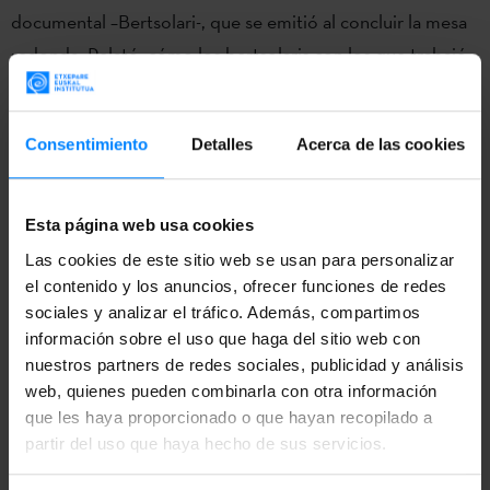
documental –Bertsolari-, que se emitió al concluir la mesa
redonda. Relató cómo los bertsolaris con los que trabajó
le contaban que su sensación era como la de estar al
borde de un precipicio, y Altuna decidió escenificar la
Consentimiento
Detalles
Acerca de las cookies
metáfora, colocando a los artistas junto a precipicio real
en su film.
Esta página web usa cookies
Xabier Paya presentó su libro “
Antologia Oral Vasca –
Las cookies de este sitio web se usan para personalizar
Euskal ahozko literaturaren Antologia- Anthology of
el contenido y los anuncios, ofrecer funciones de redes
Basque oral literature” y habló sobre
la larga y fructífera
sociales y analizar el tráfico. Además, compartimos
historia de la literatura oral vasca
. Paya tampoco se olvidó
información sobre el uso que haga del sitio web con
del bertsolarismo, y cantó un bertso en euskera que
nuestros partners de redes sociales, publicidad y análisis
web, quienes pueden combinarla con otra información
después tradujo al castellano con gran maestría. Además,
que les haya proporcionado o que hayan recopilado a
relató su experiencia como bertsolari, y dio fin a la mesa
partir del uso que haya hecho de sus servicios.
redonda con el bertso de despedida que cantó cuando