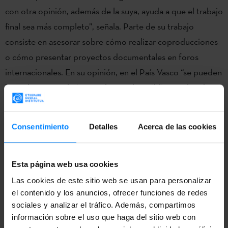
con otra opinión, además de la suya, ayuda a que el trabajo
final sea más completo”, señala. Parte de su trabajo
consiste en asesorar sobre cómo realizar coproducciones
o cómo presentar proyectos documentales en foros
internacionales. En su opinión, en el País Vasco “se pueden
hacer buenos trabajos con las ayudas públicas y algo de
autofinanciación”.
Estas sesiones se han organizado gracias a un acuerdo de
Consentimiento
Detalles
Acerca de las cookies
colaboración entre
Europa Creativa Desk MEDIA Euskadi
,
IBAIA
y el Instituto Vasco Etxepare
. Su objetivo es facilitar
Esta página web usa cookies
el desarrollo de los documentales, además de ayudar en la
Las cookies de este sitio web se usan para personalizar
búsqueda de socios, financiación y en el proceso de
el contenido y los anuncios, ofrecer funciones de redes
internacionalización.
sociales y analizar el tráfico. Además, compartimos
información sobre el uso que haga del sitio web con
Con esta alianza se quiere fortalecer la presencia de las