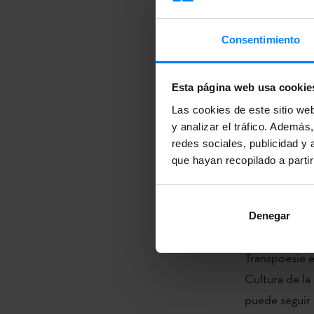
así reivindica
generaciones,
Consentimiento
sensibilizand
escritores/as,
Esta página web usa cookie
Beatriz Chivi
Las cookies de este sitio we
titulada ´Eur
y analizar el tráfico. Ademá
como contertu
redes sociales, publicidad y
Dawn Watson (
que hayan recopilado a parti
Nicky Aerts. 
siguiente enl
Denegar
sede del Insti
Transpoesie e
Cultura de la
puede seguir 