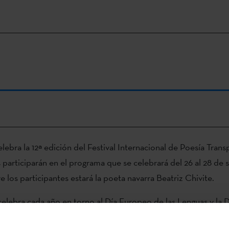
lebra la 12ª edición del Festival Internacional de Poesía Trans
 participarán en el programa que se celebrará del 26 al 28 de
e los participantes estará la poeta navarra Beatriz Chivite.
e celebra cada año en torno al Día Europeo de las Lenguas y la 
que se celebra el 26 de septiembre desde 2011. Los organizado