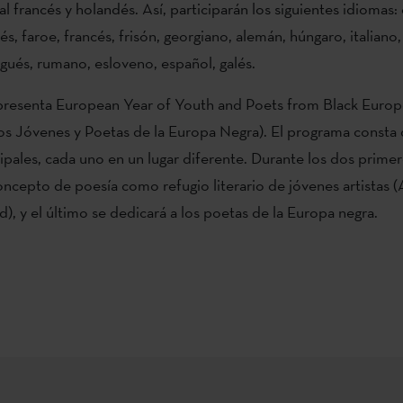
l francés y holandés. Así, participarán los siguientes idiomas:
és, faroe, francés, frisón, georgiano, alemán, húngaro, italiano,
gués, rumano, esloveno, español, galés.
 presenta European Year of Youth and Poets from Black Euro
s Jóvenes y Poetas de la Europa Negra). El programa consta 
ipales, cada uno en un lugar diferente. Durante los dos primer
concepto de poesía como refugio literario de jóvenes artistas
d), y el último se dedicará a los poetas de la Europa negra.