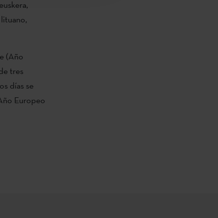
 euskera,
 lituano,
pe (Año
de tres
os días se
 (Año Europeo