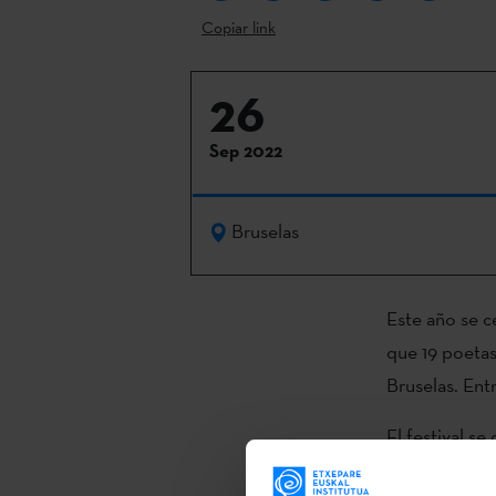
Copiar link
26
Sep 2022
Bruselas
Este año se ce
que 19 poetas
Bruselas. Entr
El festival s
Lingüística, 