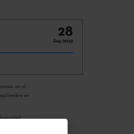
28
Sep 2022
poesie, en el
 septiembre en
Diversidad
res pretenden