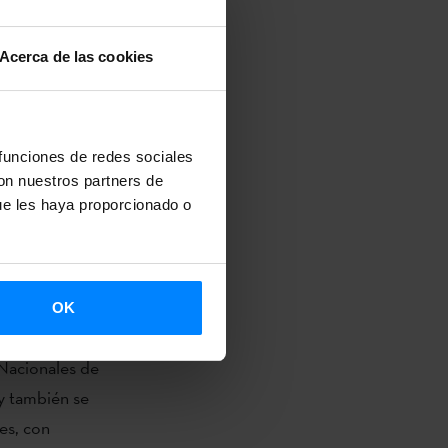
y
s de Europa,
Acerca de las cookies
mbio entre
 mesa redonda
 funciones de redes sociales
sts´. Tendrá
con nuestros partners de
Muse (Gales),
ue les haya proporcionado o
erador será
istrarse en el
ebrará en la
OK
 Nacionales de
 y también se
es, con