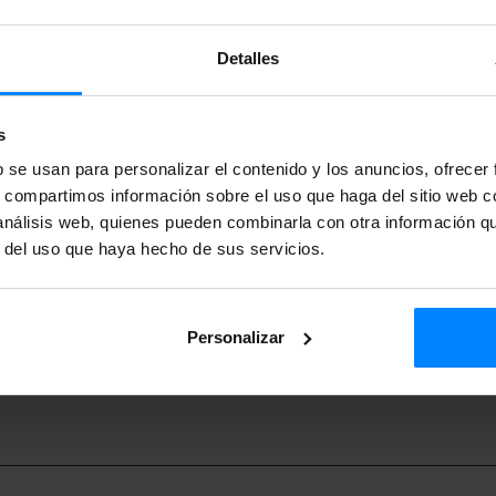
Detalles
eres saber más sobre
atura vasca?
s
b se usan para personalizar el contenido y los anuncios, ofrecer
rga gratis este
s, compartimos información sobre el uso que haga del sitio web 
 análisis web, quienes pueden combinarla con otra información q
.
r del uso que haya hecho de sus servicios.
DE
Personalizar