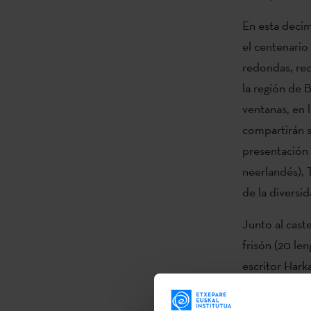
En esta decim
el centenario
redondas, reci
la región de 
ventanas, en l
compartirán s
presentación 
neerlandés), 
de la diversid
Junto al caste
frisón (20 len
escritor Hark
de septiembre
Citizen ´s G