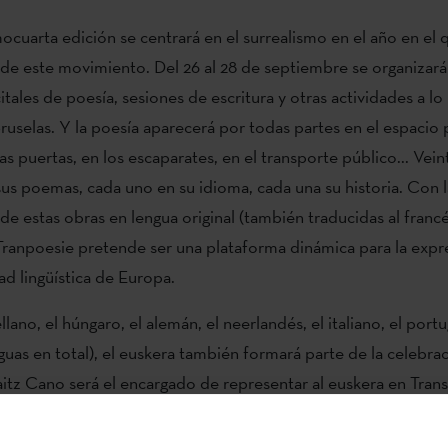
ocuarta edición se centrará en el surrealismo en el año en el
 de este movimiento. Del 26 al 28 de septiembre se organizar
tales de poesía, sesiones de escritura y otras actividades a lo
Bruselas. Y la poesía aparecerá por todas partes en el espacio p
as puertas, en los escaparates, en el transporte público... Vei
us poemas, cada uno en su idioma, cada una su historia. Con l
de estas obras en lengua original (también traducidas al francé
Tranpoesie pretende ser una plataforma dinámica para la expr
ad lingüística de Europa.
llano, el húngaro, el alemán, el neerlandés, el italiano, el port
guas en total), el euskera también formará parte de la celebrac
aitz Cano será el encargado de representar al euskera en Trans
 participará en una lectura de poesía durante la apertura del f
arden, y en la embajada de Luxemburgo.