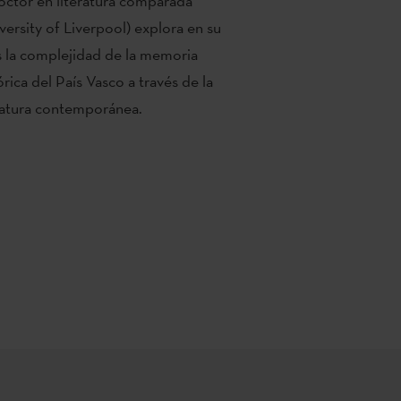
octor en literatura comparada
versity of Liverpool) explora en su
s la complejidad de la memoria
órica del País Vasco a través de la
ratura contemporánea.