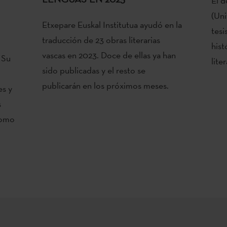
El d
(Uni
Etxepare Euskal Institutua ayudó en la
tesi
traducción de 23 obras literarias
hist
vascas en 2023. Doce de ellas ya han
 Su
lite
sido publicadas y el resto se
publicarán en los próximos meses.
es y
s
como