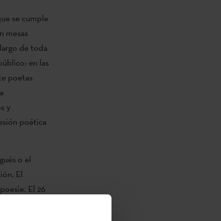
 que se cumple
án mesas
 largo de toda
úblico: en las
nte poetas
a
s y
esión poética
ugués o el
ión. El
poesie. El 26
estival, en