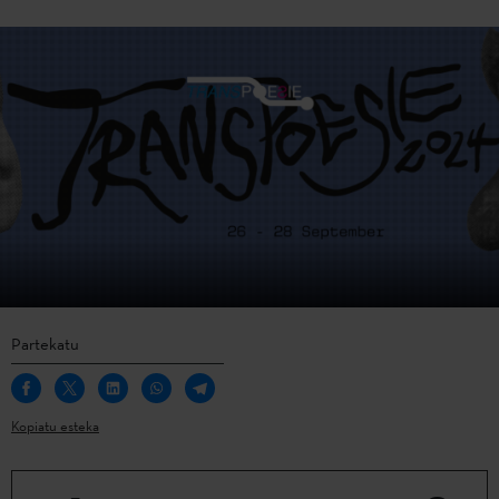
Partekatu
Kopiatu esteka