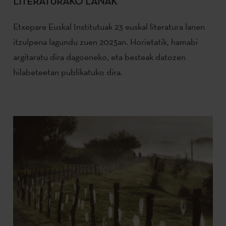
LITERATURAKO LANAK
Etxepare Euskal Institutuak 23 euskal literatura lanen
itzulpena lagundu zuen 2023an. Horietatik, hamabi
argitaratu dira dagoeneko, eta besteak datozen
hilabeteetan publikatuko dira.