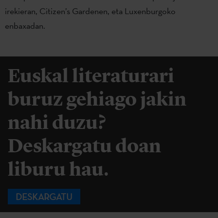
irekieran, Citizen’s Gardenen, eta Luxenburgoko
enbaxadan.
Euskal literaturari
buruz gehiago jakin
nahi duzu?
Deskargatu doan
liburu hau.
DESKARGATU