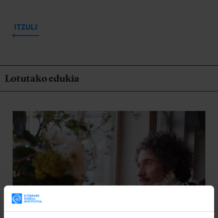
ITZULI
Lotutako edukia