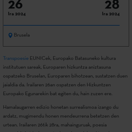
26
28
Ira 2024
Ira 2024
Brusela
Transpoesie
EUNICek, Europako Batasuneko kultura
institutuen sareak, Europaren hizkuntza aniztasuna
ospatzeko Bruselan, Europaren bihotzean, sustatzen duen
jaialdia da. Irailaren 26an ospatzen den Hizkuntzen
Europako Egunarekin bat egiten du, hain zuzen ere.
Hamalaugarren edizio honetan surrealismoa izango du
ardatz, mugimendu honen mendeurrena betetzen den
urtean. Irailaren 26tik 28ra, mahainguruak, poesia