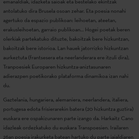
emanaldiak, idazketa saioak eta bestelako ekintzak
antolatuko dira Brusela osoan zehar. Eta poesia nonahi
agertuko da espazio publikoan: leihoetan, ateetan,
erakusleihoetan, garraio publikoan… Hogei poetak beren
olerkiak partekatuko dituzte, bakoitzak bere hizkuntzan,
bakoitzak bere istorioa. Lan hauek jatorrizko hizkuntzan
aurkeztuta (frantsesera eta neerlanderara ere itzuli dira),
Tranpoesiek Europaren hizkuntza-aniztasunaren
adierazpen poetikorako plataforma dinamikoa izan nahi
du.
Gaztelania, hungariera, alemaniera, neerlandera, italiera,
portugesa edota frisierarekin batera (20 hizkuntza guztira)
euskara ere ospakizunaren parte izango da. Harkaitz Cano
idazleak ordezkatuko du euskara Transpoesien. Irailaren
26an poesia irakurketa batean hartuko du parte jaialdiaren