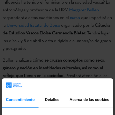
influencia ha tenido el feminismo en la sociedad vasca? La
antropóloga y profesora de la UPV
Margaret Bullen
responderá a estas cuestiones en el
curso
que impartirá en
la
Universidad Estatal de Boise
organizado por la
Cátedra
de Estudios Vascos Eloise Garmendia Bieter.
Tendrá lugar
los días 7 y 8 de abril y está dirigido a alumnos/as de grado
y postgrado.
Bullen analizará
cómo se cruzan conceptos como sexo,
género y nación en identidades culturales, así como el
reflejo que tienen en la sociedad.
Prestará atención a las
particularidades del País Vasco y comparará la realidad
vasca con la de la diáspora.
Consentimiento
Detalles
Acerca de las cookies
Por un lado, describirá la imagen de mujer que se ha
construido a lo largo de la historia, y
contrapondrá el mito