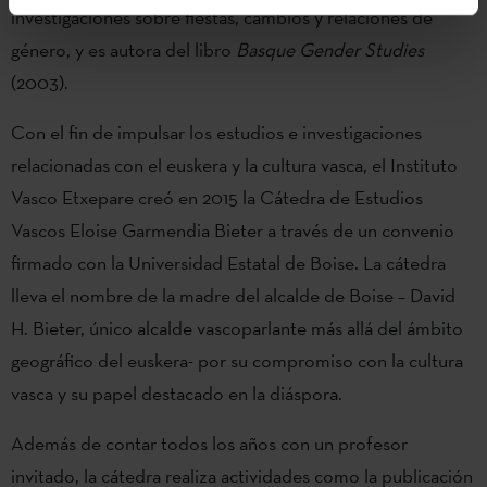
investigaciones sobre fiestas, cambios y relaciones de
género, y es autora del libro
Basque Gender Studies
(2003).
Con el fin de impulsar los estudios e investigaciones
relacionadas con el euskera y la cultura vasca, el Instituto
Vasco Etxepare creó en 2015 la Cátedra de Estudios
Vascos Eloise Garmendia Bieter a través de un convenio
firmado con la Universidad Estatal de Boise. La cátedra
lleva el nombre de la madre del alcalde de Boise – David
H. Bieter, único alcalde vascoparlante más allá del ámbito
geográfico del euskera- por su compromiso con la cultura
vasca y su papel destacado en la diáspora.
Además de contar todos los años con un profesor
invitado, la cátedra realiza actividades como la publicación