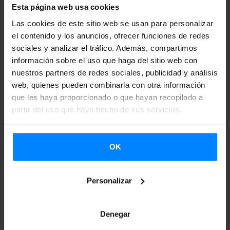
del matriarcado a la realidad del poder patriarcal.
Por otro
Esta página web usa cookies
lado realizará un recorrido histórico para mostrar, desde la
Las cookies de este sitio web se usan para personalizar
perspectiva de género, cómo era y cómo es actualmente la
el contenido y los anuncios, ofrecer funciones de redes
sociales y analizar el tráfico. Además, compartimos
realidad en la vida cotidiana del País Vasco, en la
información sobre el uso que haga del sitio web con
organización social y política, en el contexto laboral o en
nuestros partners de redes sociales, publicidad y análisis
las fiestas populares.
web, quienes pueden combinarla con otra información
que les haya proporcionado o que hayan recopilado a
Asimismo, Bullen prestará atención a la
transmisión
partir del uso que haya hecho de sus servicios.
cultural y el papel que juegan las mujeres en ella.
Por
último, analizará la evolución del feminismo en el País
OK
Vasco y sus conexiones con el euskera y los movimientos
culturales.
Personalizar
Margaret Bullen es una antropóloga británica. Lleva 26
años en el País Vasco y actualmente es profesora de
Denegar
antropología de la UPV. En los últimos años ha realizado