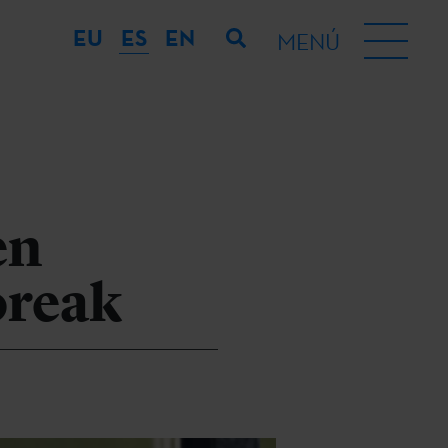
EU
ES
EN
MENÚ
en
oreak