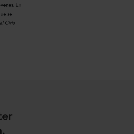
óvenes
. En
que se
l Girls
ter
.