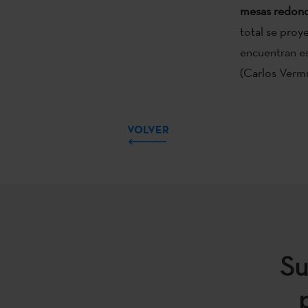
mesas redonda
total se proy
encuentran e
(Carlos Verm
VOLVER
Su