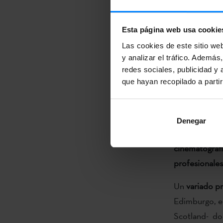
Como noved
Esta página web usa cookie
las dos pelíc
Las cookies de este sitio we
festival
para p
y analizar el tráfico. Ademá
renombre como
redes sociales, publicidad y
películas vas
que hayan recopilado a parti
repetirá el dí
Fenómenos
(
Denegar
Uno de los ob
cinematográf
profesionales
Un
variado p
Edimburgo, el
Scotland- do