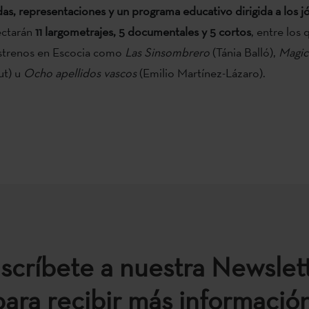
s, representaciones y un programa educativo dirigida a los j
ectarán
11 largometrajes, 5 documentales y 5 cortos
, entre los 
strenos en Escocia como
Las Sinsombrero
(Tánia Balló),
Magica
ut) u
Ocho apellidos vascos
(Emilio Martínez-Lázaro).
scríbete a nuestra Newslet
para recibir más información