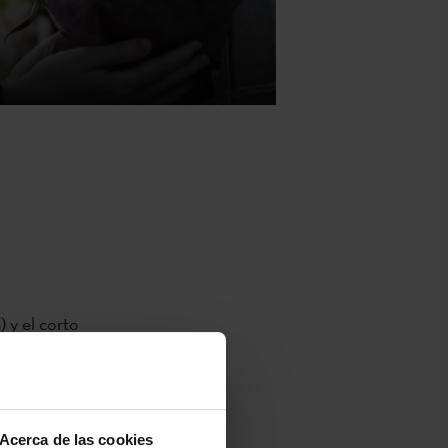
 y el corto
d de
 en su
ara su
Acerca de las cookies