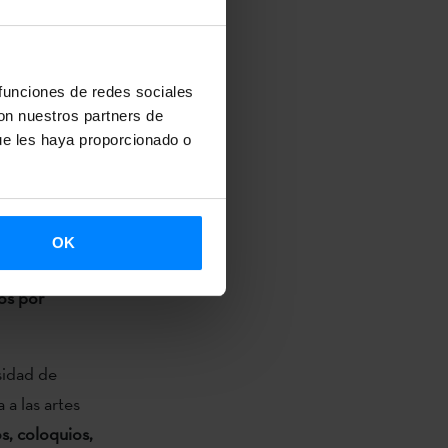
mpuesta por
acudirá al
 funciones de redes sociales
s de
con nuestros partners de
Todas las
ue les haya proporcionado o
y
80 egunean
s
OK
ria
os por
sidad de
a las artes
s, coloquios,