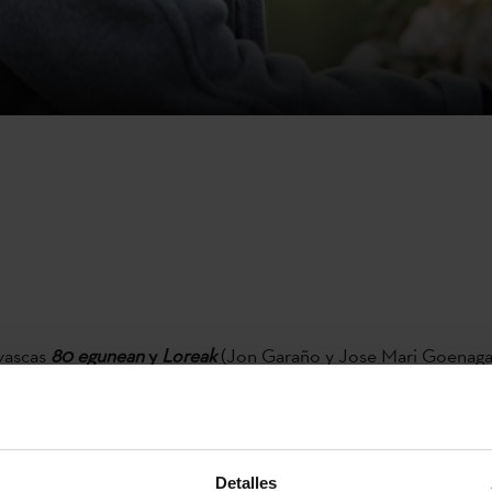
 vascas
80 egunean
y
Loreak
(Jon Garaño y Jose Mari Goenaga)
oyectarán esta semana en los
cines Filmhouse y en Universida
a que el
Festival de Cine Español de Edinburgo
las ha incluido
creando una ventana dedicada al cine vasco. El festival realiz
Detalles
ón del 2 al 10 de octubre.