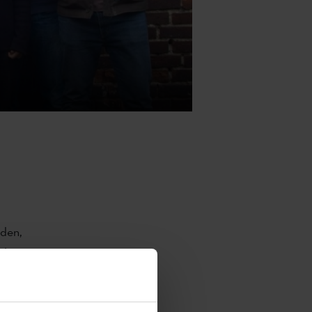
den,
 la
gua y
 Zadar y el