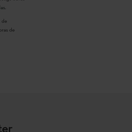
as.
o de
bras de
ter