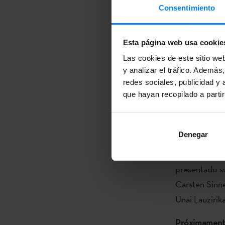
Instituto Vas
Consentimiento
Del 19 al 22 
organizado po
Esta página web usa cookie
Universidad d
Las cookies de este sitio we
Literatura Cat
y analizar el tráfico. Ademá
redes sociales, publicidad y
Instituto Vas
que hayan recopilado a parti
El programa d
comunicacion
Denegar
sobre teoría d
Durante los s
presentado su
Carsten Sinne
Unai Lauzirika
Próximamente