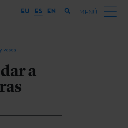
EU
ES
EN
MENÚ
 y vasca
 dar a
uras