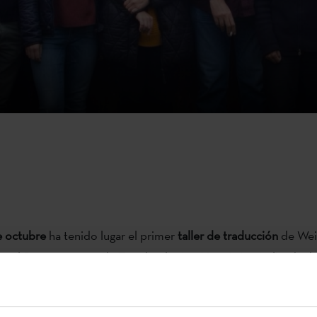
de octubre
ha tenido lugar el primer
taller de traducción
de Wei
r el Departamento de Translatología y Lingüística Aplicada de
e Leipzig, con el apoyo de la Asociación Internacional de Len
alana, la Institució de les Lletres Catalanes, la Universidad de