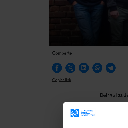
Comparte
Copiar link
Del 19 al 22 
organizado po
Universidad d
Literatura Cat