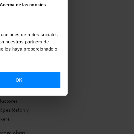
Acerca de las cookies
den,
 la
gua y
 funciones de redes sociales
 Zadar y el
con nuestros partners de
ue les haya proporcionado o
 redonda
OK
da Bernal.
regi han
ductores
López Ratón y
skera.
ecoge obras