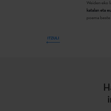
Weiden-eko l
katalan eta e
poema beste h
ITZULI
H