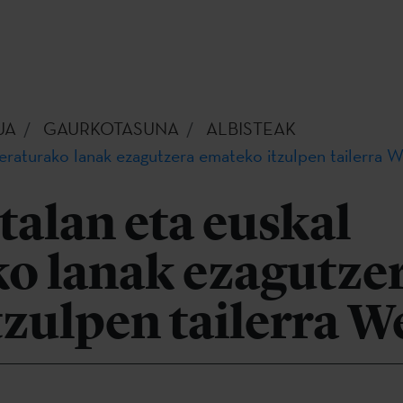
UA
GAURKOTASUNA
ALBISTEAK
iteraturako lanak ezagutzera emateko itzulpen tailerra 
talan eta euskal
ko lanak ezagutze
zulpen tailerra 