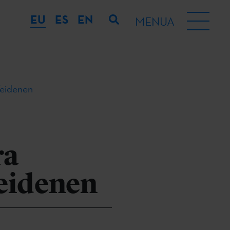
EU
ES
EN
MENUA
Weidenen
ra
Weidenen