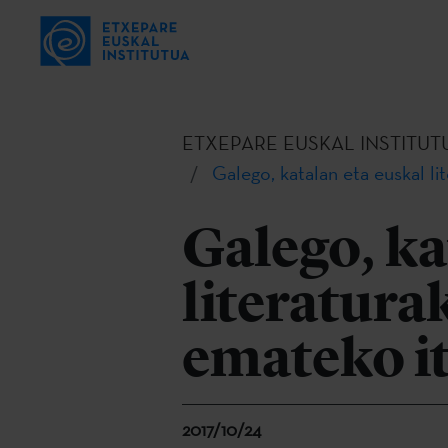
ETXEPARE EUSKAL INSTITUT
Galego, katalan eta euskal l
Galego, ka
literatura
emateko it
2017/10/24