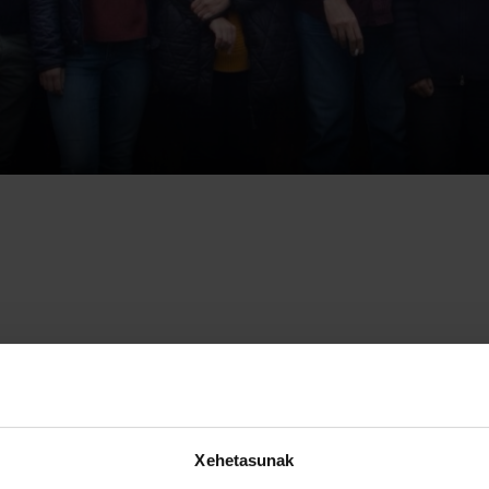
 22ra, Weiden-ko lehen itzulpen tailerra egin da
, Leipzigeko Un
sociación Internacional de Lengua y Literatura Catalana, Instit
anes, Zadar-eko (Kroazia) Unibertsitatea eta Etxepare Institu
Xehetasunak