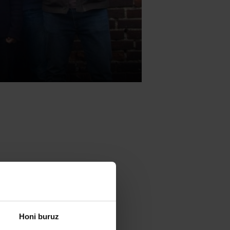
ibertsitateko
ució de les
tua erakundeek
Honi buruz