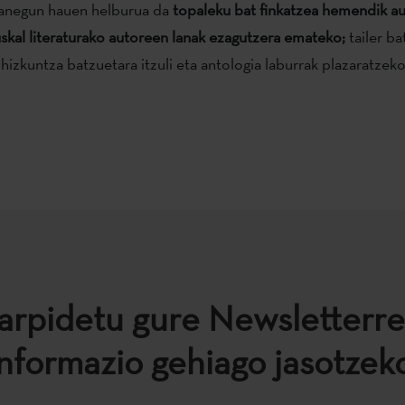
anegun hauen helburua da
topaleku bat finkatzea hemendik aur
uskal literaturako autoreen lanak ezagutzera emateko;
tailer ba
izkuntza batzuetara itzuli eta antologia laburrak plazaratzeko
arpidetu gure Newsletterre
informazio gehiago jasotzeko