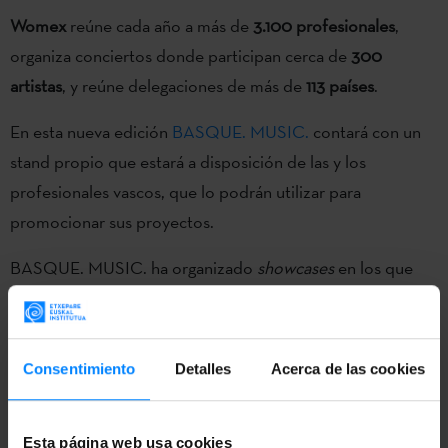
Womex
reúne cada año a más de
3.100 profesionales
,
organiza conciertos donde participan cerca de
300
artistas
, y reúne delegaciones de más de
113 países
.
En esta nueva edición
BASQUE. MUSIC.
contará con un
stand propio que estará a disposición de las y los
profesionales vascos, que lo podrán utilizar para
promocionar sus proyectos.
BASQUE. MUSIC. ha organizado
showcases
en los que
han participado artistas como Neomak (2023),
Amak
(2021),
Xabi Aburruzaga
(2020),
Topa-
K
(2019),
Kalakan
(2018) y Juan Mari Beltran (2017).
Consentimiento
Detalles
Acerca de las cookies
BASQUE. MUSIC.
es una iniciativa coordinada por
Musika
Bulegoa
junto a Etxepare Euskal Institutua y el Gobierno
Esta página web usa cookies