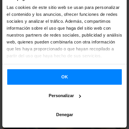
Vasco. Su objetivo es aumentar la sensibilización y
Las cookies de este sitio web se usan para personalizar
visibilidad internacional del escenario creativo, cultural y
el contenido y los anuncios, ofrecer funciones de redes
artístico vasco y de sus industrias culturales y creativas.
sociales y analizar el tráfico. Además, compartimos
información sobre el uso que haga del sitio web con
Ante cualquier duda sobre esta convocatoria puedes
nuestros partners de redes sociales, publicidad y análisis
web, quienes pueden combinarla con otra información
ponerte en contacto co
info@musikabulegoa.eus
que les haya proporcionado o que hayan recopilado a
partir del uso que haya hecho de sus servicios.
OK
Personalizar
Denegar