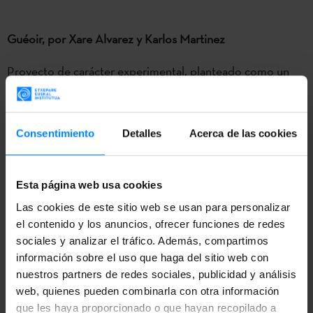
Guéoir, por Xare Alvarez y Karlos Martinez
Proyecto de carácter experimental, planteado como un
análisis de los procesos físicos que están más allá del
control humano. El proyecto se formalizará en una serie
de piezas creadas a partir de materiales no convencionales
Consentimiento
Detalles
Acerca de las cookies
en arte (elementos naturales y piezas desmanteladas);
Xare Alvarez y Karlos Martinez proponen trabajar con las
Esta página web usa cookies
características físico-químicas de estos materiales,
Las cookies de este sitio web se usan para personalizar
experimentando en torno a sus procesos de
el contenido y los anuncios, ofrecer funciones de redes
transformación por influencia de factores como la
sociales y analizar el tráfico. Además, compartimos
gravedad, la luz o el clima. El proyecto se materializará en
información sobre el uso que haga del sitio web con
nuestros partners de redes sociales, publicidad y análisis
la región de Lorraine (Francia), lugar del que es originario
web, quienes pueden combinarla con otra información
el guéoir, elemento que da nombre a la propuesta y que
que les haya proporcionado o que hayan recopilado a