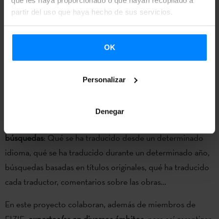
que les haya proporcionado o que hayan recopilado a
Koldo Mitxelena, y el servicio
ya está disponible
para todo
partir del uso que haya hecho de sus servicios.
el que quiera consultarlo.
La información de esta base de datos está organizada en
OK
torno a dos ejes centrales,
traductores/as
y
traducciones
,
pero no se trata de compartimentos estancos, ya que es
Personalizar
posible acceder a la información sobre los traductores o
traductoras de las obras, y viceversa.
Denegar
Entre muchas otras, se pueden hacer
este tipo de
búsquedas
: Qué se ha traducido desde un determinado
idioma, qué se ha traducido durante un determinado año,
búsquedas basadas en títulos originales, qué ha traducido
cada traductor, comentarios sobre las obras…
En este proyecto colaboran, además de miembros de
EIZIE,
expertos/as en diversos ámbitos
, para así garantizar