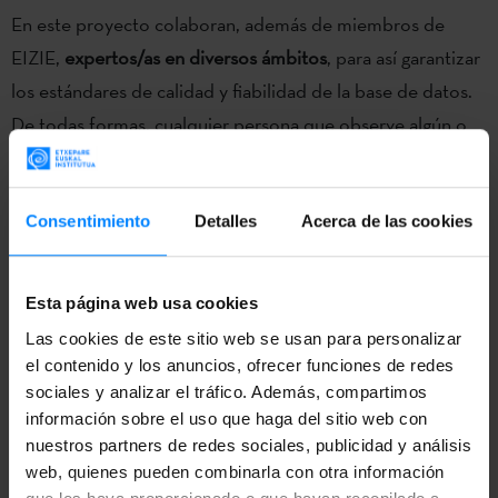
En este proyecto colaboran, además de miembros de
EIZIE,
expertos/as en diversos ámbitos
, para así garantizar
los estándares de calidad y fiabilidad de la base de datos.
De todas formas, cualquier persona que observe algún o
error u omisión podrá solicitar de los responsables de la
base de datos la corrección, adición o supresión de dichos
datos.
Consentimiento
Detalles
Acerca de las cookies
Uno de los objetivos de la asociación
EIZIE
(Asociación de
Esta página web usa cookies
Traductores, Correctores e Intérpretes de Lengua Vasca)
es el de recopilar y difundir información referente a la
Las cookies de este sitio web se usan para personalizar
el contenido y los anuncios, ofrecer funciones de redes
traducción, corrección e interpretación vasca
(de y hacia el
sociales y analizar el tráfico. Además, compartimos
euskera), para lo que ha creado la base de datos
Nor da
información sobre el uso que haga del sitio web con
Nor – Euskal Itzulpengitzaren datu-basea.
La presentación
nuestros partners de redes sociales, publicidad y análisis
de la nueva base de datos se realizó ayer en el edificio
web, quienes pueden combinarla con otra información