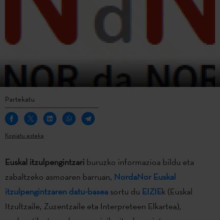
Partekatu
Kopiatu esteka
Euskal itzulpengintzari
buruzko informazioa bildu eta
zabaltzeko asmoaren barruan,
NordaNor Euskal
itzulpengintzaren datu-basea
sortu du
EIZIE
k (Euskal
Itzultzaile, Zuzentzaile eta Interpreteen Elkartea),