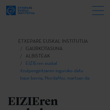
ETXEPARE EUSKAL INSTITUTUA
GAURKOTASUNA
ALBISTEAK
EIZIEren euskal
itzulpengintzaren inguruko datu
base berria, NordaNor, martxan da
EIZIEren