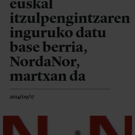
euskal
itzulpengintzaren
inguruko datu
base berria,
NordaNor,
martxan da
2014/09/17