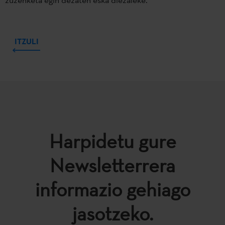
ITZULI
Harpidetu gure
Newsletterrera
informazio gehiago
jasotzeko.