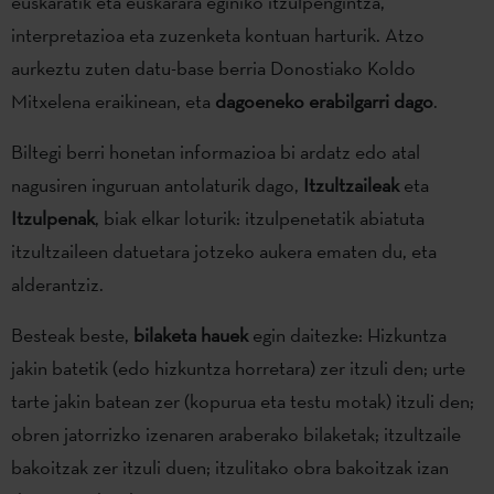
euskaratik eta euskarara eginiko itzulpengintza,
interpretazioa eta zuzenketa kontuan harturik. Atzo
aurkeztu zuten datu-base berria Donostiako Koldo
Mitxelena eraikinean, eta
dagoeneko erabilgarri dago
.
Biltegi berri honetan informazioa bi ardatz edo atal
nagusiren inguruan antolaturik dago,
Itzultzaileak
eta
Itzulpenak
, biak elkar loturik: itzulpenetatik abiatuta
itzultzaileen datuetara jotzeko aukera ematen du, eta
alderantziz.
Besteak beste,
bilaketa hauek
egin daitezke: Hizkuntza
jakin batetik (edo hizkuntza horretara) zer itzuli den; urte
tarte jakin batean zer (kopurua eta testu motak) itzuli den;
obren jatorrizko izenaren araberako bilaketak; itzultzaile
bakoitzak zer itzuli duen; itzulitako obra bakoitzak izan