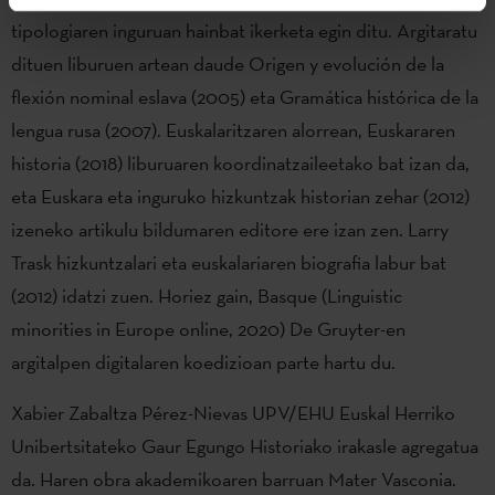
tipologiaren inguruan hainbat ikerketa egin ditu. Argitaratu
dituen liburuen artean daude Origen y evolución de la
flexión nominal eslava (2005) eta Gramática histórica de la
lengua rusa (2007). Euskalaritzaren alorrean, Euskararen
historia (2018) liburuaren koordinatzaileetako bat izan da,
eta Euskara eta inguruko hizkuntzak historian zehar (2012)
izeneko artikulu bildumaren editore ere izan zen. Larry
Trask hizkuntzalari eta euskalariaren biografia labur bat
(2012) idatzi zuen. Horiez gain, Basque (Linguistic
minorities in Europe online, 2020) De Gruyter-en
argitalpen digitalaren koedizioan parte hartu du.
Xabier Zabaltza Pérez-Nievas UPV/EHU Euskal Herriko
Unibertsitateko Gaur Egungo Historiako irakasle agregatua
da. Haren obra akademikoaren barruan Mater Vasconia.