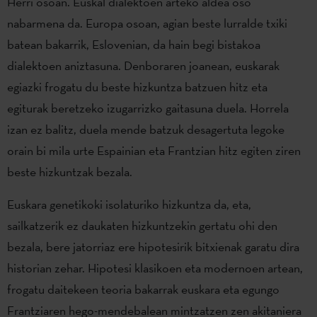
Herri osoan. Euskal dialektoen arteko aldea oso
nabarmena da. Europa osoan, agian beste lurralde txiki
batean bakarrik, Eslovenian, da hain begi bistakoa
dialektoen aniztasuna. Denboraren joanean, euskarak
egiazki frogatu du beste hizkuntza batzuen hitz eta
egiturak beretzeko izugarrizko gaitasuna duela. Horrela
izan ez balitz, duela mende batzuk desagertuta legoke
orain bi mila urte Espainian eta Frantzian hitz egiten ziren
beste hizkuntzak bezala.
Euskara genetikoki isolaturiko hizkuntza da, eta,
sailkatzerik ez daukaten hizkuntzekin gertatu ohi den
bezala, bere jatorriaz ere hipotesirik bitxienak garatu dira
historian zehar. Hipotesi klasikoen eta modernoen artean,
frogatu daitekeen teoria bakarrak euskara eta egungo
Frantziaren hego-mendebalean mintzatzen zen akitaniera