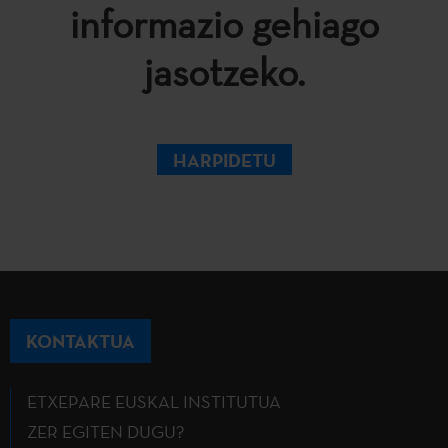
informazio gehiago
jasotzeko.
HARPIDETU
KONTAKTUA
ETXEPARE EUSKAL INSTITUTUA
ZER EGITEN DUGU?