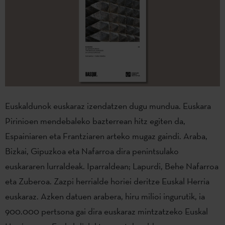
Euskaldunok euskaraz izendatzen dugu mundua. Euskara
Pirinioen mendebaleko bazterrean hitz egiten da,
Espainiaren eta Frantziaren arteko mugaz gaindi. Araba,
Bizkai, Gipuzkoa eta Nafarroa dira penintsulako
euskararen lurraldeak. Iparraldean; Lapurdi, Behe Nafarroa
eta Zuberoa. Zazpi herrialde horiei deritze Euskal Herria
euskaraz. Azken datuen arabera, hiru milioi ingurutik, ia
900.000 pertsona gai dira euskaraz mintzatzeko Euskal