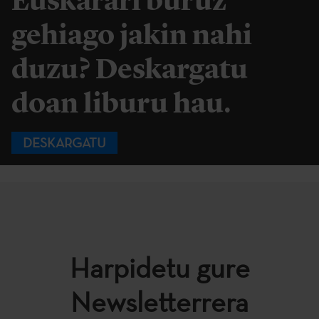
Euskarari buruz
gehiago jakin nahi
duzu? Deskargatu
doan liburu hau.
DESKARGATU
Harpidetu gure
Newsletterrera