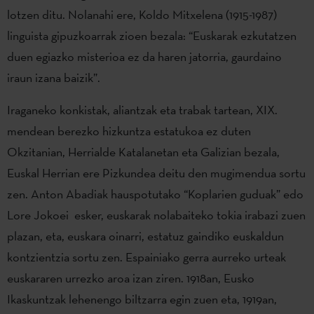
lotzen ditu. Nolanahi ere, Koldo Mitxelena (1915-1987)
linguista gipuzkoarrak zioen bezala: “Euskarak ezkutatzen
duen egiazko misterioa ez da haren jatorria, gaurdaino
iraun izana baizik”.
Iraganeko konkistak, aliantzak eta trabak tartean, XIX.
mendean berezko hizkuntza estatukoa ez duten
Okzitanian, Herrialde Katalanetan eta Galizian bezala,
Euskal Herrian ere Pizkundea deitu den mugimendua sortu
zen. Anton Abadiak hauspotutako “Koplarien guduak” edo
Lore Jokoei esker, euskarak nolabaiteko tokia irabazi zuen
plazan, eta, euskara oinarri, estatuz gaindiko euskaldun
kontzientzia sortu zen. Espainiako gerra aurreko urteak
euskararen urrezko aroa izan ziren. 1918an, Eusko
Ikaskuntzak lehenengo biltzarra egin zuen eta, 1919an,