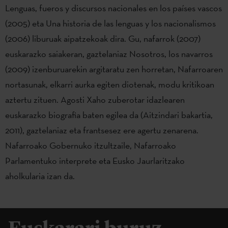
Lenguas, fueros y discursos nacionales en los países vascos
(2005) eta Una historia de las lenguas y los nacionalismos
(2006) liburuak aipatzekoak dira. Gu, nafarrok (2007)
euskarazko saiakeran, gaztelaniaz Nosotros, los navarros
(2009) izenburuarekin argitaratu zen horretan, Nafarroaren
nortasunak, elkarri aurka egiten diotenak, modu kritikoan
aztertu zituen. Agosti Xaho zuberotar idazlearen
euskarazko biografia baten egilea da (Aitzindari bakartia,
2011), gaztelaniaz eta frantsesez ere agertu zenarena.
Nafarroako Gobernuko itzultzaile, Nafarroako
Parlamentuko interprete eta Eusko Jaurlaritzako
aholkularia izan da.