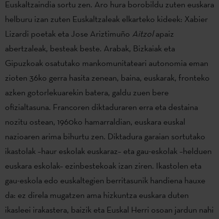
Euskaltzaindia sortu zen. Aro hura borobildu zuten euskara
helburu izan zuten Euskaltzaleak elkarteko kideek: Xabier
Lizardi poetak eta Jose Ariztimuño
Aitzol
apaiz
abertzaleak, besteak beste. Arabak, Bizkaiak eta
Gipuzkoak osatutako mankomunitateari autonomia eman
zioten 36ko gerra hasita zenean, baina, euskarak, fronteko
azken gotorlekuarekin batera, galdu zuen bere
ofizialtasuna. Francoren diktaduraren erra eta destaina
nozitu ostean, 1960ko hamarraldian, euskara euskal
nazioaren arima bihurtu zen. Diktadura garaian sortutako
ikastolak –haur eskolak euskaraz– eta gau-eskolak –helduen
euskara eskolak– ezinbestekoak izan ziren. Ikastolen eta
gau-eskola edo euskaltegien berritasunik handiena hauxe
da: ez direla mugatzen ama hizkuntza euskara duten
ikasleei irakastera, baizik eta Euskal Herri osoan jardun nahi