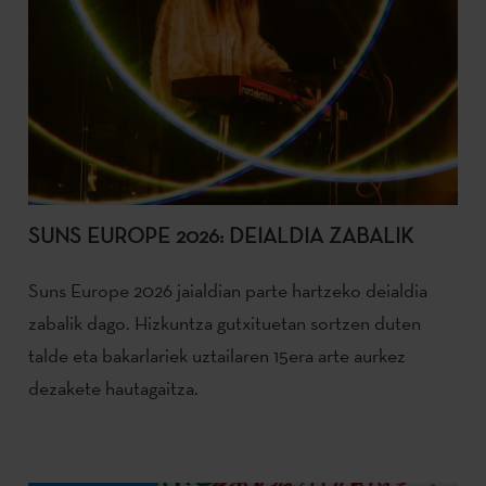
SUNS EUROPE 2026: DEIALDIA ZABALIK
Suns Europe 2026 jaialdian parte hartzeko deialdia
zabalik dago. Hizkuntza gutxituetan sortzen duten
talde eta bakarlariek uztailaren 15era arte aurkez
dezakete hautagaitza.