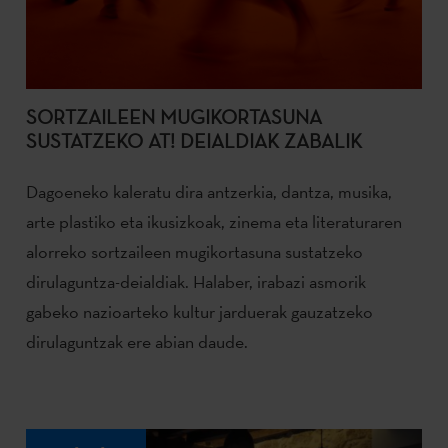
SORTZAILEEN MUGIKORTASUNA
SUSTATZEKO AT! DEIALDIAK ZABALIK
Dagoeneko kaleratu dira antzerkia, dantza, musika,
arte plastiko eta ikusizkoak, zinema eta literaturaren
alorreko sortzaileen mugikortasuna sustatzeko
dirulaguntza-deialdiak. Halaber, irabazi asmorik
gabeko nazioarteko kultur jarduerak gauzatzeko
dirulaguntzak ere abian daude.