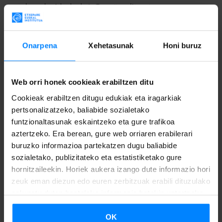
euskarazko idazleak A Coruñan, literatur
sorkuntzarako testuingurua aproposa lagun duelarik.
Eskaerak uztailaren 30era arte aurkez daitezke.
Onarpena
Xehetasunak
Honi buruz
Web orri honek cookieak erabiltzen ditu
2026-06-19
Cookieak erabiltzen ditugu edukiak eta iragarkiak
pertsonalizatzeko, baliabide sozialetako
funtzionaltasunak eskaintzeko eta gure trafikoa
aztertzeko. Era berean, gure web orriaren erabilerari
buruzko informazioa partekatzen dugu baliabide
sozialetako, publizitateko eta estatistiketako gure
hornitzaileekin. Horiek aukera izango dute informazio hori
zeuk eman diezun edo euren zerbitzuak erabili dituzulako
eskuratu duten bestelako informazio batekin uztartzeko.
OK