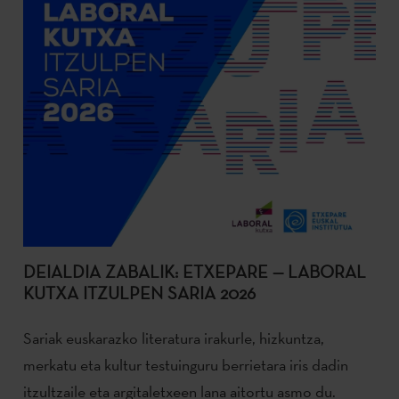
DEIALDIA ZABALIK: ETXEPARE — LABORAL
KUTXA ITZULPEN SARIA 2026
Sariak euskarazko literatura irakurle, hizkuntza,
merkatu eta kultur testuinguru berrietara iris dadin
itzultzaile eta argitaletxeen lana aitortu asmo du.