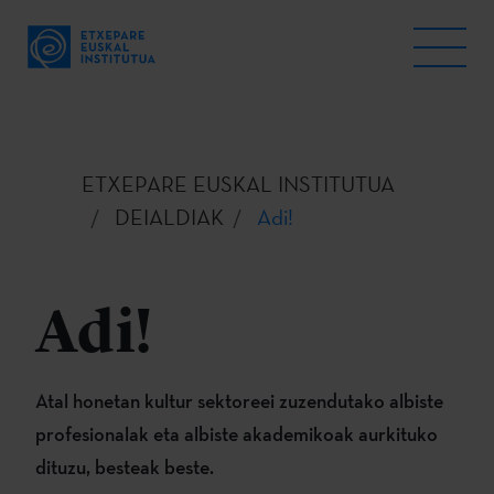
ETXEPARE EUSKAL INSTITUTUA
DEIALDIAK
Adi!
Adi!
Atal honetan kultur sektoreei zuzendutako albiste
profesionalak eta albiste akademikoak aurkituko
dituzu, besteak beste.