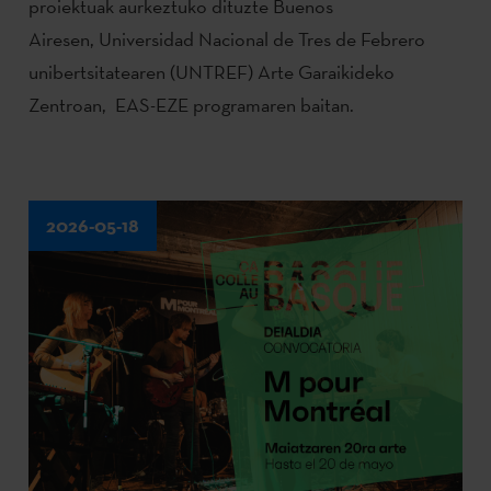
proiektuak aurkeztuko dituzte Buenos
Airesen, Universidad Nacional de Tres de Febrero
unibertsitatearen (UNTREF) Arte Garaikideko
Zentroan, EAS-EZE programaren baitan.
2026-05-18