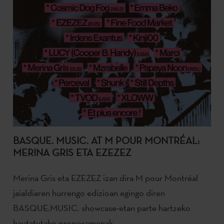
BASQUE. MUSIC. AT M POUR MONTRÉAL:
MERINA GRIS ETA EZEZEZ
Merina Gris eta EZEZEZ izan dira M pour Montréal
jaialdiaren hurrengo edizioan egingo diren
BASQUE.MUSIC. showcase-etan parte hartzeko
hautatutako proposamenak.