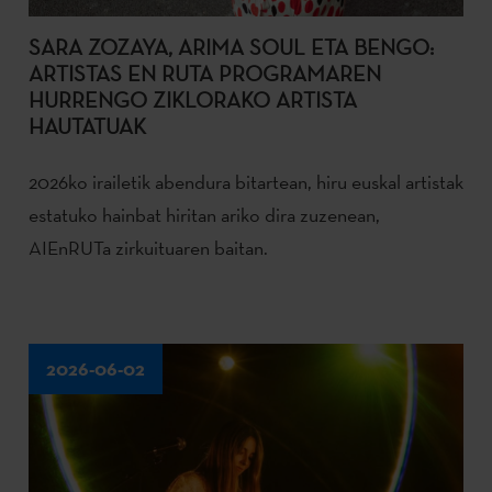
SARA ZOZAYA, ARIMA SOUL ETA BENGO:
ARTISTAS EN RUTA PROGRAMAREN
HURRENGO ZIKLORAKO ARTISTA
HAUTATUAK
2026ko irailetik abendura bitartean, hiru euskal artistak
estatuko hainbat hiritan ariko dira zuzenean,
AIEnRUTa zirkuituaren baitan.
2026-06-02