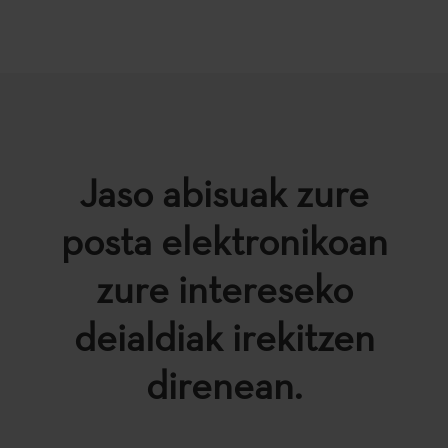
Jaso abisuak zure
posta elektronikoan
zure intereseko
deialdiak irekitzen
direnean.