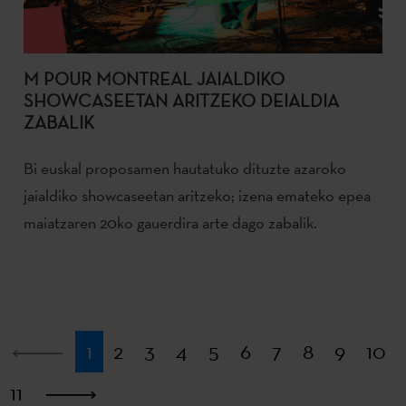
M POUR MONTREAL JAIALDIKO
SHOWCASEETAN ARITZEKO DEIALDIA
ZABALIK
Bi euskal proposamen hautatuko dituzte azaroko
jaialdiko showcaseetan aritzeko; izena emateko epea
maiatzaren 20ko gauerdira arte dago zabalik.
Lehena
1
2
3
4
5
6
7
8
9
10
11
Azkena