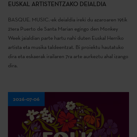
EUSKAL ARTISTENTZAKO DEIALDIA
BASQUE. MUSIC.-ek deialdia ireki du azaroaren 19tik
21era Puerto de Santa Marian egingo den Monkey
Week jaialdian parte hartu nahi duten Euskal Herriko
artista eta musika taldeentzat. Bi proiektu hautatuko
dira eta eskaerak irailaren 7ra arte aurkeztu ahal izango
dira.
2026-07-06