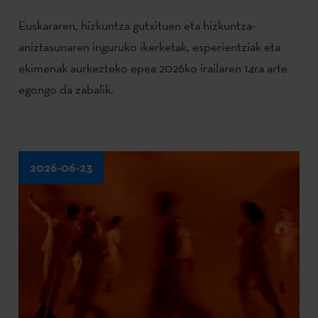
Euskararen, hizkuntza gutxituen eta hizkuntza-
aniztasunaren inguruko ikerketak, esperientziak eta
ekimenak aurkezteko epea 2026ko irailaren 14ra arte
egongo da zabalik.
2026-06-23