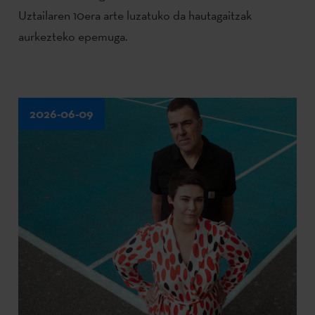
Uztailaren 10era arte luzatuko da hautagaitzak
aurkezteko epemuga.
2026-06-09