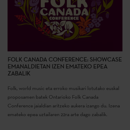
FOLK CANADA CONFERENCE: SHOWCASE
EMANALDIETAN IZEN EMATEKO EPEA
ZABALIK
Folk, world music eta erroko musikari lotutako euskal
proposamen batek Ontarioko Folk Canada
Conference jaialdian aritzeko aukera izango du. Izena
emateko epea uztailaren 22ra arte dago zabalik.