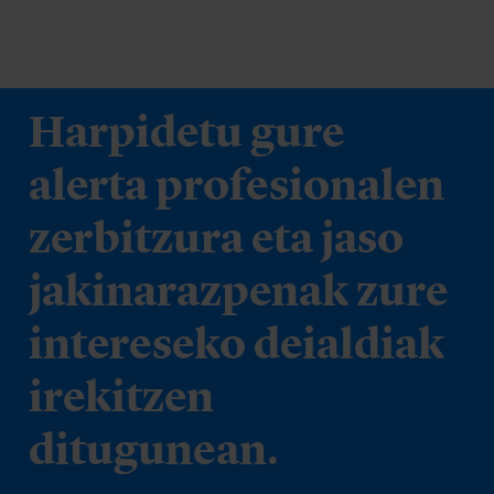
Harpidetu gure
alerta profesionalen
zerbitzura eta jaso
jakinarazpenak zure
intereseko deialdiak
irekitzen
ditugunean.