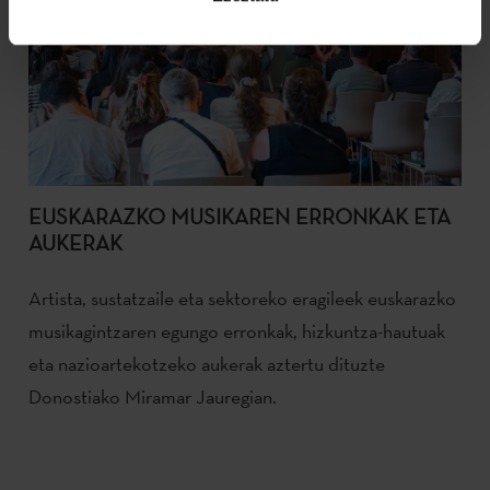
EUSKARAZKO MUSIKAREN ERRONKAK ETA
AUKERAK
Artista, sustatzaile eta sektoreko eragileek euskarazko
musikagintzaren egungo erronkak, hizkuntza-hautuak
eta nazioartekotzeko aukerak aztertu dituzte
Donostiako Miramar Jauregian.