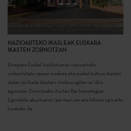
NAZIOARTEKO IKASLEAK EUSKARA
IKASTEN ZORNOTZAN
Etxepare Euskal Institutuaren nazioarteko
unibertsitate sarean euskara eta euskal kultura ikasten
duten 22 ikasle ikastaro trinkoa egiten ari dira
egunotan Zornotzako Aurten Bai barnetegian.
Egonaldia abuztuaren 3an hasi zen eta hilaren 14ra arte
luzatuko da.