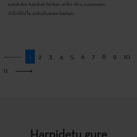
estatuko hainbat hiritan ariko dira zuzenean,
AIEnRUTa zirkuituaren baitan.
Lehena
1
2
3
4
5
6
7
8
9
10
11
Azkena
Harpidetu gure