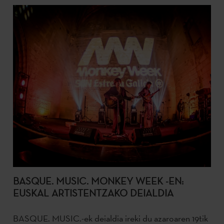
BASQUE. MUSIC. MONKEY WEEK -EN:
EUSKAL ARTISTENTZAKO DEIALDIA
BASQUE. MUSIC.-ek deialdia ireki du azaroaren 19tik