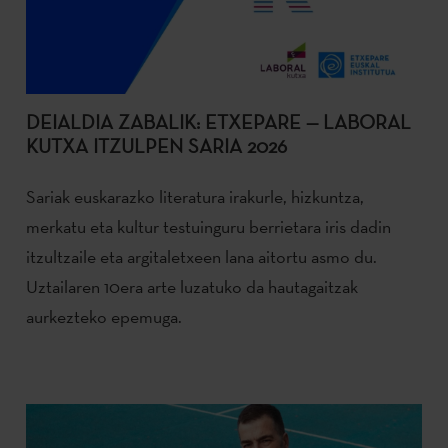
DEIALDIA ZABALIK: ETXEPARE — LABORAL
KUTXA ITZULPEN SARIA 2026
Sariak euskarazko literatura irakurle, hizkuntza,
merkatu eta kultur testuinguru berrietara iris dadin
itzultzaile eta argitaletxeen lana aitortu asmo du.
Uztailaren 10era arte luzatuko da hautagaitzak
aurkezteko epemuga.