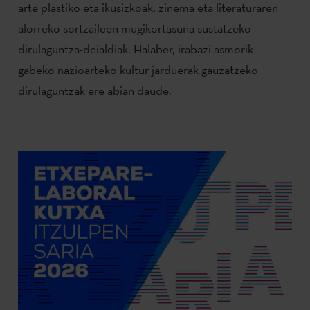
arte plastiko eta ikusizkoak, zinema eta literaturaren
alorreko sortzaileen mugikortasuna sustatzeko
dirulaguntza-deialdiak. Halaber, irabazi asmorik
gabeko nazioarteko kultur jarduerak gauzatzeko
dirulaguntzak ere abian daude.