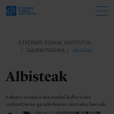
ETXEPARE EUSKAL INSTITUTUA
GAURKOTASUNA
Albisteak
Albisteak
Irakurri euskara eta euskal kultura eta
sorkuntzaren garaikidearen alorreko berriak.