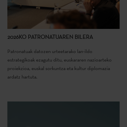
2026KO PATRONATUAREN BILERA
Patronatuak datozen urteetarako lan-ildo
estrategikoak ezagutu ditu, euskararen nazioarteko
proiekzioa, euskal sorkuntza eta kultur diplomazia
ardatz hartuta.