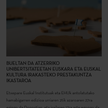
BUELTAN DA ATZERRIKO
UNIBERTSITATEETAN EUSKARA ETA EUSKAL
KULTURA IRAKASTEKO PRESTAKUNTZA
IKASTAROA
Etxepare Euskal Institutuak eta EHUk antolatutako
hamabigarren edizioa urriaren 2tik azaroaren 27ra
egingo da Donostian, eta irailaren 17ra arte egongo da