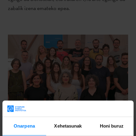
zabalik izena emateko epea.
Onarpena
Xehetasunak
Honi buruz