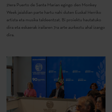
21era Puerto de Santa Marian egingo den Monkey
Week jaialdian parte hartu nahi duten Euskal Herriko
artista eta musika taldeentzat. Bi proiektu hautatuko
dira eta eskaerak irailaren 7ra arte aurkeztu ahal izango
dira.