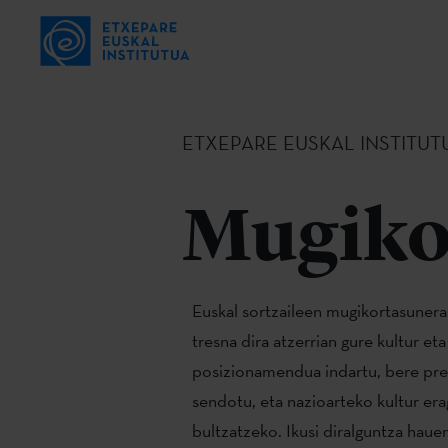
ETXEPARE EUSKAL INSTITUT
Mugiko
Euskal sortzaileen mugikortasunera
tresna dira atzerrian gure kultur e
posizionamendua indartu, bere pres
sendotu, eta nazioarteko kultur era
bultzatzeko. Ikusi diralguntza haue