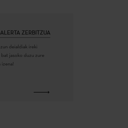
ALERTA ZERBITZUA
zun deialdiak ireki
u bat jasoko duzu zure
 izena!