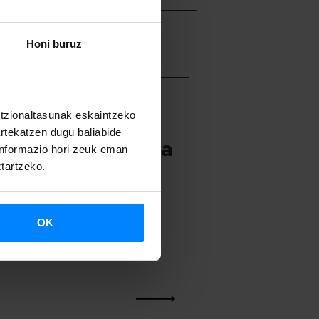
Honi buruz
ITA
untzionaltasunak eskaintzeko
artekatzen dugu baliabide
! Euskal Kultura
 informazio hori zeuk eman
2026)
ztartzeko.
OK