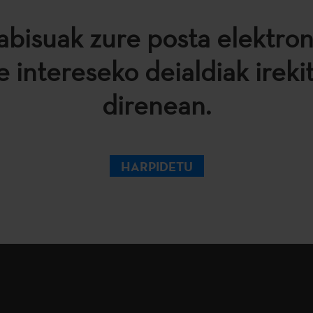
abisuak zure posta elektro
e intereseko deialdiak ireki
direnean.
HARPIDETU