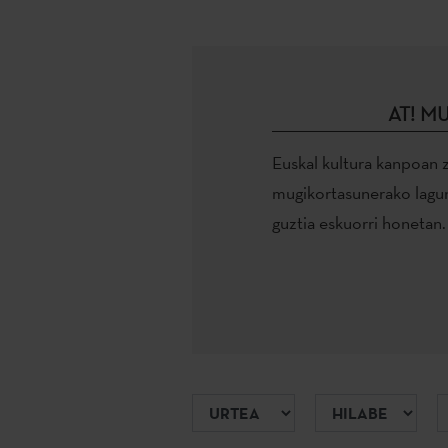
AT! M
Euskal kultura kanpoan 
mugikortasunerako lagu
guztia eskuorri honetan.
Urtea
Hilabetea
E