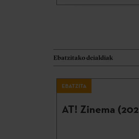
Ebatzitako deialdiak
EBATZITA
AT! Zinema (202