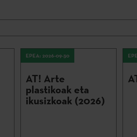
EPEA: 2026-09-30
EPE
AT! Arte
A
plastikoak eta
ikusizkoak (2026)