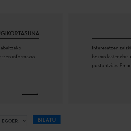
UGIKORTASUNA
zabaltzeko
Interesatzen zaizki
ntzen informazio
bezain laster abis
postontzian. Eman
goera
BILATU