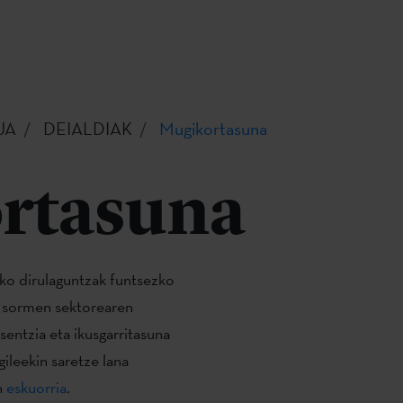
UA
DEIALDIAK
Mugikortasuna
rtasuna
ko dirulaguntzak funtsezko
ta sormen sektorearen
entzia eta ikusgarritasuna
gileekin saretze lana
n
eskuorria
.