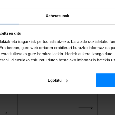
Xehetasunak
ITXITA
ITX
biltzen ditu
ukiak eta iragarkiak pertsonalizatzeko, baliabide sozialetako f
 Era berean, gure web orriaren erabilerari buruzko informazioa p
AT! Euskal dantza
AT
a estatistiketako gure hornitzaileekin. Horiek aukera izango dute
eta abesbatzak
(
rabili dituzulako eskuratu duten bestelako informazio batekin u
(2026)
Egokitu