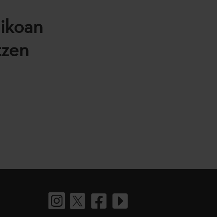
nikoan
tzen