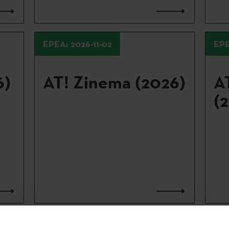
EPEA: 2026-11-02
EPE
6)
AT! Zinema (2026)
AT
(