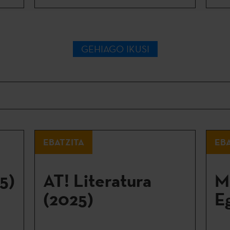
GEHIAGO IKUSI
EBATZITA
EBA
5)
AT! Literatura
M
(2025)
E