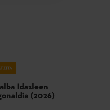
TZITA
alba Idazleen
gonaldia (2026)