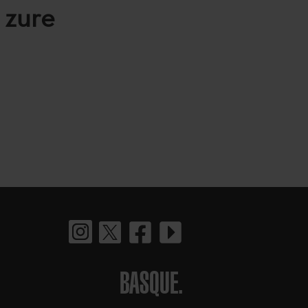
 zure
BASQUE.