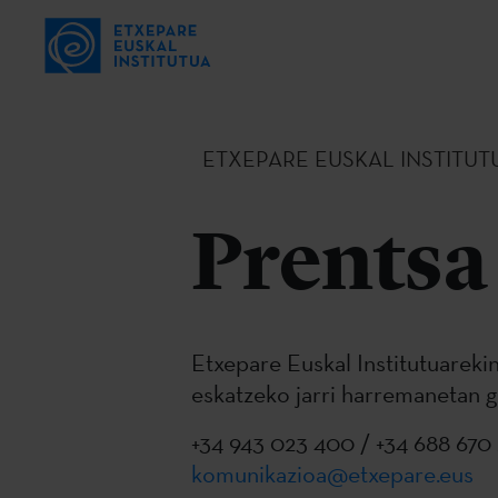
ETXEPARE EUSKAL INSTITUT
Prentsa
Etxepare Euskal Institutuareki
eskatzeko jarri harremanetan g
+34 943 023 400 / +34 688 670 
komunikazioa@etxepare.eus