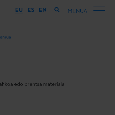
EU
ES
EN
MENUA
remua
rafikoa edo prentsa materiala