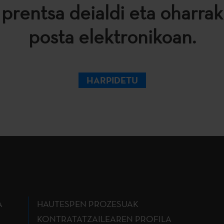
 prentsa deialdi eta oharrak
posta elektronikoan.
HARPIDETU
A
HAUTESPEN PROZESUAK
KONTRATATZAILEAREN PROFILA