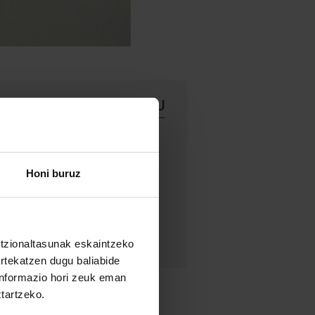
JARRAITU GAITZAZU
rraitu gaitzazu sare sozialetan:
Honi buruz
untzionaltasunak eskaintzeko
artekatzen dugu baliabide
 informazio hori zeuk eman
ztartzeko.