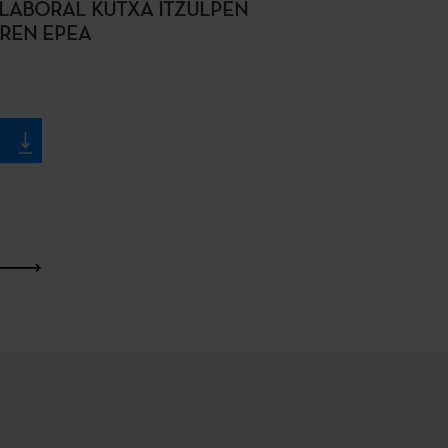
– LABORAL KUTXA ITZULPEN
AREN EPEA
Azkena