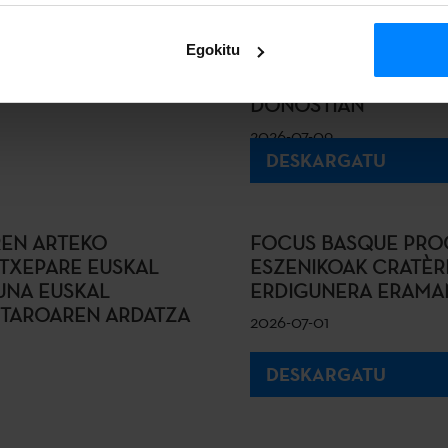
 EUSKAL
ETXEPARE EUSKAL I
 DIRA LIBOURNEKO
IX. TOPAKETAK 14 H
Egokitu
OKO FRINGE
UNIBERTSITATEETAKO
KULTURAKO IRAKASLE
DONOSTIAN
2026-07-09
DESKARGATU
REN ARTEKO
FOCUS BASQUE PRO
TXEPARE EUSKAL
ESZENIKOAK CRATÈR
SUNA EUSKAL
ERDIGUNERA ERAMA
ASTAROAREN ARDATZA
2026-07-01
DESKARGATU