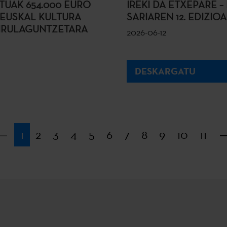
TUAK 654.000 EURO
IREKI DA ETXEPARE 
 EUSKAL KULTURA
SARIAREN 12. EDIZIO
DIRULAGUNTZETARA
2026-06-12
DESKARGATU
Lehena
1
2
3
4
5
6
7
8
9
10
11