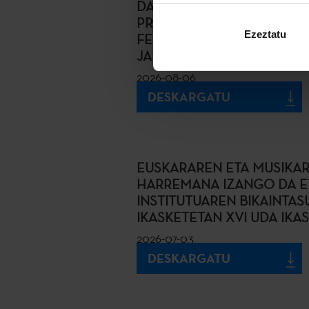
DANTZA GARAIKIDEKO SEI
PROPOSAMEN AURKEZTUKO
Ezeztatu
FEST’ARTS ETA EDINBURG
JAIALDIETAN
2026-08-06
DESKARGATU
EUSKARAREN ETA MUSIKA
HARREMANA IZANGO DA E
INSTITUTUAREN BIKAINTA
IKASKETETAN XVI UDA IK
2026-07-03
DESKARGATU