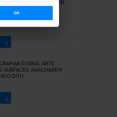
NSTITUTUAREN IRAKURLEEN
ERRIALDETAKO
OK
 EUSKARA ETA EUSKAL
AK BILDUKO DITU BIHAR
GRAMAK EUSKAL ARTE
E SURFACES JAIALDIAREN
NGO DITU