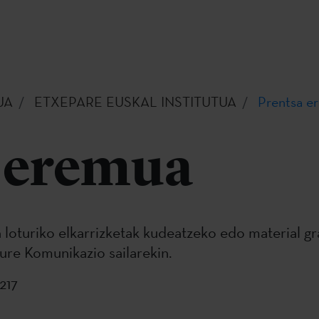
UA
ETXEPARE EUSKAL INSTITUTUA
Prentsa e
 eremua
n loturiko elkarrizketak kudeatzeko edo material g
ure Komunikazio sailarekin.
217