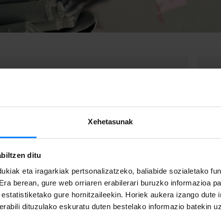
JASO PRENTSA KOMUNIKAZIOAK
entsa deialdi eta oharrak zure posta
Ja
 harpidetu zaitez edo idatzi
Xehetasunak
bidera zure hizkuntza hobetsia adieraziz
).
biltzen ditu
HARPIDETU
ukiak eta iragarkiak pertsonalizatzeko, baliabide sozialetako f
 Era berean, gure web orriaren erabilerari buruzko informazioa p
a estatistiketako gure hornitzaileekin. Horiek aukera izango dute
rabili dituzulako eskuratu duten bestelako informazio batekin u