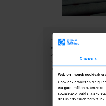
Etxepare Euskal Institutuaren pr
elektronikoan jaso nahi badituzu
Onarpena
komunikazioa@etxepare.eus
hel
(euskara, gaztelania edo ingelesa
Web orri honek cookieak era
Cookieak erabiltzen ditugu ed
eta gure trafikoa aztertzeko.
sozialetako, publizitateko et
diezun edo euren zerbitzuak e