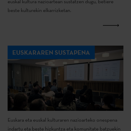
euskal kultura nazioartean sustatzen dugu, betiere
beste kulturekin elkarrizketan.
EUSKARAREN SUSTAPENA
Euskara eta euskal kulturaren nazioarteko onespena
indartu eta beste hizkuntza eta komunitate batzuekin