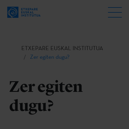
ETXEPARE EUSKAL INSTITUTUA
Zer egiten dugu?
Zer egiten
dugu?