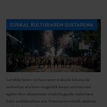
EUSKAL KULTURAREN SUSTAPENA
Lurralde baten nortasunaren erakusle bikaina da
sorkuntza, eta bere mugetatik kanpo aniztasunari
egiten dion ekarpenean sinetsita gaude, baita bere
balio eraldatzailean ere. Premisa horretatik abiatuta