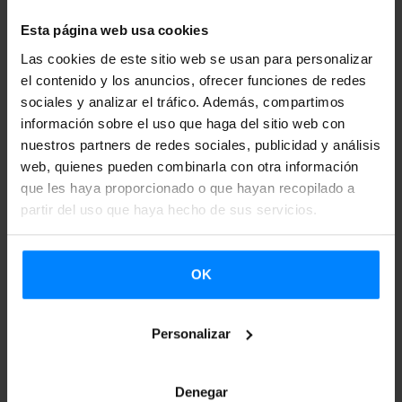
Esta página web usa cookies
21-02-2024
Las cookies de este sitio web se usan para personalizar
el contenido y los anuncios, ofrecer funciones de redes
sociales y analizar el tráfico. Además, compartimos
información sobre el uso que haga del sitio web con
nuestros partners de redes sociales, publicidad y análisis
web, quienes pueden combinarla con otra información
que les haya proporcionado o que hayan recopilado a
partir del uso que haya hecho de sus servicios.
OK
Personalizar
EL PLAZO DE INSCRIPCIÓN PARA
PARTICIPAR EN EL CIRCUITO AIENRUTA-
ARTISTAS CIERRA EL 15 DE MARZO
Denegar