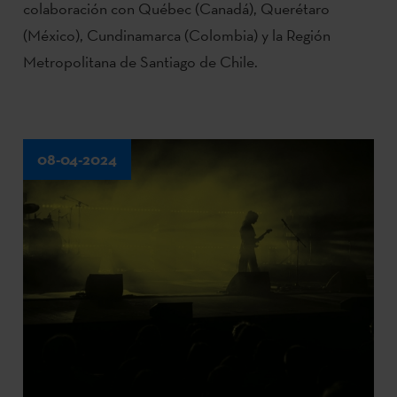
colaboración con Québec (Canadá), Querétaro
(México), Cundinamarca (Colombia) y la Región
Metropolitana de Santiago de Chile.
08-04-2024