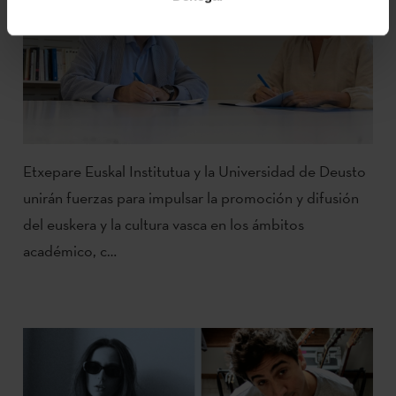
Etxepare Euskal Institutua y la Universidad de Deusto
unirán fuerzas para impulsar la promoción y difusión
del euskera y la cultura vasca en los ámbitos
académico, c…