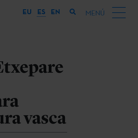
EU
ES
EN
MENÚ
Etxepare
ara
ura vasca