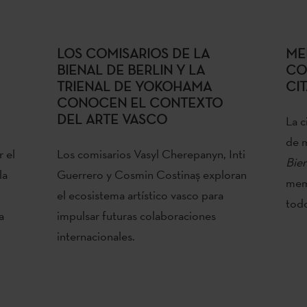
LOS COMISARIOS DE LA
ME
BIENAL DE BERLIN Y LA
CO
TRIENAL DE YOKOHAMA
CI
CONOCEN EL CONTEXTO
DEL ARTE VASCO
La c
de 
r el
Los comisarios Vasyl Cherepanyn, Inti
Bien
la
Guerrero y Cosmin Costinaș exploran
memo
el ecosistema artístico vasco para
todo
a
impulsar futuras colaboraciones
internacionales.