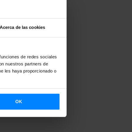
ectora para
an, decana de
Larraitz
Acerca de las cookies
 de Deusto.
 colaboración
 funciones de redes sociales
con nuestros partners de
ación de
ue les haya proporcionado o
eflexión y la
na
nes tanto
OK
cas,
nocimiento