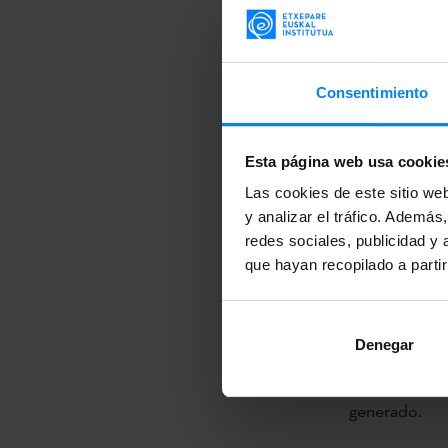
En el acto de
Promoción y D
la Facultad d
Consentimiento
Ariznabarreta
Ha sido preci
Esta página web usa cookie
entre ambas i
Las cookies de este sitio we
y analizar el tráfico. Ademá
Desde su crea
redes sociales, publicidad y
convertirse en
que hayan recopilado a parti
generación de
perspectiva i
Denegar
locales como 
promoviendo l
generado.