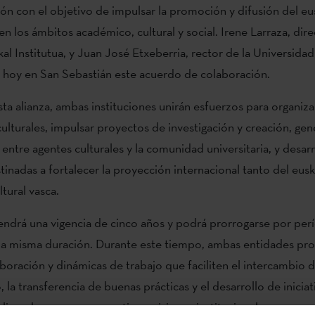
ón con el objetivo de impulsar la promoción y difusión del eus
en los ámbitos académico, cultural y social. Irene Larraza, dir
al Institutua, y Juan José Etxeberria, rector de la Universida
o hoy en San Sebastián este acuerdo de colaboración.
sta alianza, ambas instituciones unirán esfuerzos para organiza
culturales, impulsar proyectos de investigación y creación, gen
entre agentes culturales y la comunidad universitaria, y desarr
estinadas a fortalecer la proyección internacional tanto del eu
ltural vasca.
endrá una vigencia de cinco años y podrá prorrogarse por per
 la misma duración. Durante este tiempo, ambas entidades p
boración y dinámicas de trabajo que faciliten el intercambio 
la transferencia de buenas prácticas y el desarrollo de iniciat
lineadas con sus respectivas misiones institucionales.