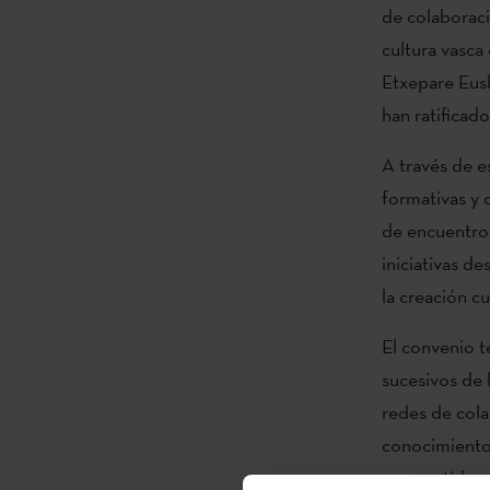
de colaboraci
cultura vasca 
Etxepare Eusk
han ratificad
A través de e
formativas y 
de encuentro 
iniciativas d
la creación cu
El convenio t
sucesivos de
redes de cola
conocimiento, 
compartidas a