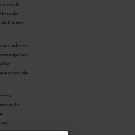
kera y la
ectora de
d de Deusto,
r actividades
erar espacios
ollar
skera como de
íodos
romoverán
de
ivas