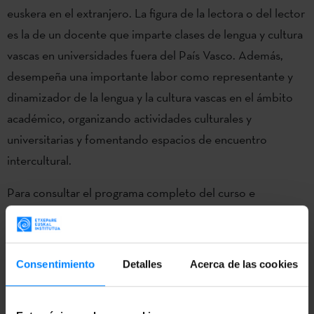
euskera en el extranjero. La figura de la lectora o del lector
es la de un docente que imparte clases de lengua y cultura
vascas en universidades fuera del País Vasco. Además,
desempeña una importante labor como representante y
dinamizador de la lengua y la cultura vascas en el ámbito
académico, organizando actividades culturales y
universitarias y fomentando espacios de encuentro
intercultural.
Para consultar el programa completo del curso e
inscribirse, puede accederse al siguiente
enlace
.
Consentimiento
Detalles
Acerca de las cookies
VOLVER