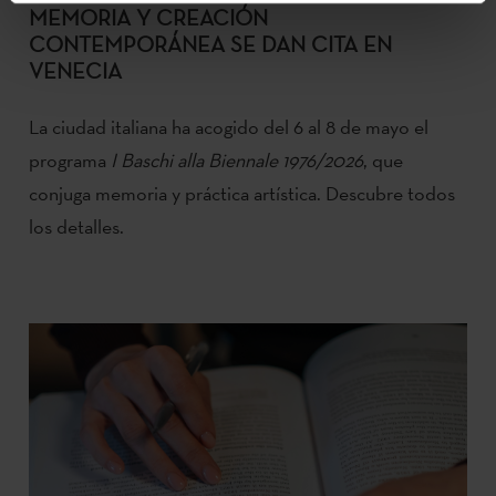
MEMORIA Y CREACIÓN
CONTEMPORÁNEA SE DAN CITA EN
VENECIA
La ciudad italiana ha acogido del 6 al 8 de mayo el
programa
I Baschi alla Biennale 1976/2026
, que
conjuga memoria y práctica artística. Descubre todos
los detalles.