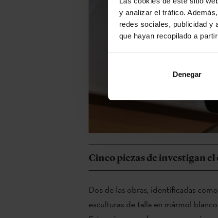
Las cookies de este sitio we
y analizar el tráfico. Ademá
redes sociales, publicidad y
que hayan recopilado a parti
Denegar
Cinco piezas de investigan el 
Dos de las obras, identificadas como
esculturas de talla en mármol blanco