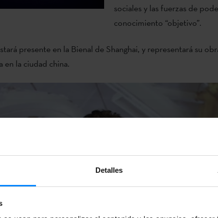
sociales y las fuerzas de pod
conocimiento “objetivo”.
estará presente en la Bienal de Shanghai, y representará su obra
a en la ciudad china.
Detalles
s