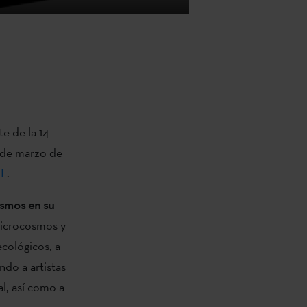
te de la 14
1 de marzo de
L
.
osmos en su
 microcosmos y
cológicos, a
ndo a artistas
l, así como a