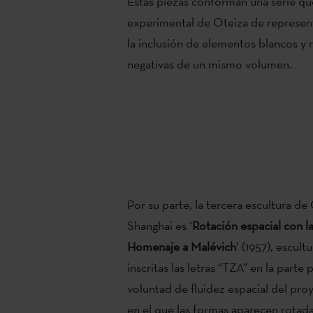
Estas piezas conforman una serie qu
experimental de Oteiza de represen
la inclusión de elementos blancos y n
negativas de un mismo volumen.
Por su parte, la tercera escultura d
Shanghai es ‘
Rotación espacial con l
Homenaje a Malévich
’ (1957), escul
inscritas las letras “TZA” en la parte
voluntad de fluidez espacial del pro
en el que las formas aparecen rotad