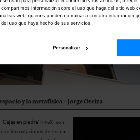
b se usan para personalizar el contenido y los anuncios, ofrecer
s, compartimos información sobre el uso que haga del sitio web 
 análisis web, quienes pueden combinarla con otra información q
r del uso que haya hecho de sus servicios.
Personalizar
espacio y la metafísica – Jorge Oteiza
 ‘
Cajas en piedra
’ (1958), son
 con incrustaciones de resina.