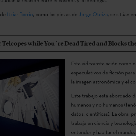
studian la relación entre el cosmos y la ideología.
 de
Itziar Barrio
, como las piezas de
Jorge Oteiza
, se sitúan 
 Telcopes while You ´re Dead Tired and Blocks the 
Esta videoinstalación combi
especulativos de ficción par
la imagen astronómica y el co
Este trabajo está abordado d
humanos y no humanos (fenó
datos, científicas). La obra,
trabaja en ciencia y tecnolog
entender y habitar el mundo,