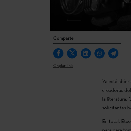
Comparte
Copiar link
Ya está abier
creadoras del 
la literatura.
solicitantes b
En total, Etx
para para fom