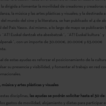
 la dirigida a fomentar la movilidad de creadores y creadoras 
 danza, la música y las artes plásticas y visuales; y la destinada a
del mundo del cine y la literatura, se han publicado el 4 de abr
al del País Vasco. Así mismo, a lo largo de mayo se publicarán l
 ´AT! Euskal dantzak eta abesbatzak´, ´AT! Euskal kultura´ y
tzulpenak´, con un importe de 30.000€, 20.000€ y 63.000€
nte.
nal de estas ayudas es reforzar el posicionamiento de la cultur
lsar su presencia y visibilidad, y fomentar el trabajo en red c
ernacionales.
 música y artes plásticas y visuales
estas disciplinas,
las ayudas se podrán solicitar hasta el 30 de
los gastos de movilidad, alojamiento y dietas para participar en