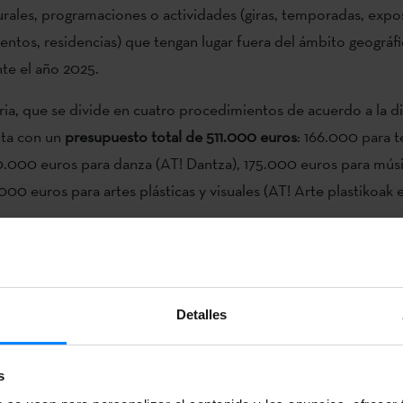
urales, programaciones o actividades (giras, temporadas, expo
entos, residencias) que tengan lugar fuera del ámbito geográfi
te el año 2025.
ia, que se divide en cuatro procedimientos de acuerdo a la di
enta con un
presupuesto total de 511.000 euros
: 166.000 para t
0.000 euros para danza (AT! Dantza), 175.000 euros para músi
000 euros para artes plásticas y visuales (AT! Arte plastikoak 
zerkia
 plastikoak eta ikusizkoak
ika
Detalles
tza
s
ura