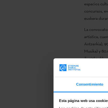
espacios cult
concursos, ev
euskera duran
La convocator
artística, cu
Antzerkia), 9
Musika) y 80.
ikusizkoak).
AT! Ant
AT! Arte
AT! Mus
Consentimiento
AT! Dan
Esta página web usa cookie
Cine y literat