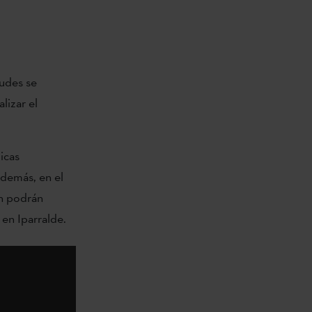
tudes se
lizar el
icas
demás, en el
én podrán
 en Iparralde.