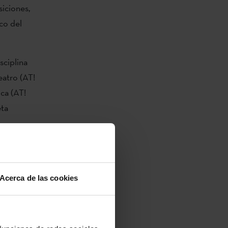
siciones,
co del
sciplina
eatro (AT!
ca (AT!
eta
Acerca de las cookies