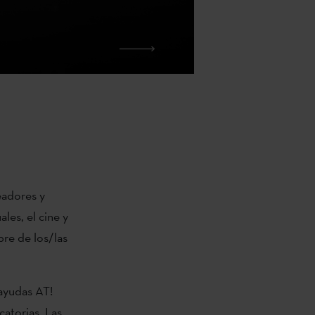
eadores y
ales, el cine y
bre de los/las
 ayudas AT!
catorias. Las