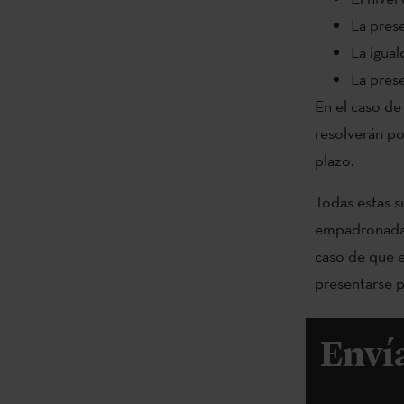
La pres
La igua
La prese
En el caso de
resolverán po
plazo.
Todas estas s
empadronadas
caso de que e
presentarse p
Envía