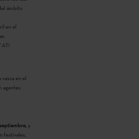
del ámbito
il en el
as
 ´AT!
a vasca en el
on agentes
 septiembre,
y
 festivales,