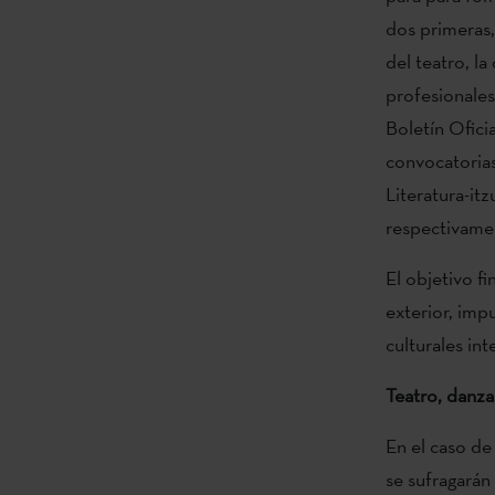
dos primeras,
del teatro, la
profesionales 
Boletín Ofici
convocatorias
Literatura-i
respectivame
El objetivo fi
exterior, impu
culturales int
Teatro, danza,
En el caso de 
se sufragarán 