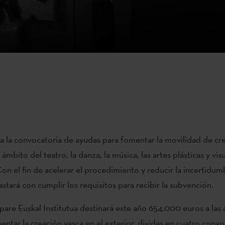
ta la convocatoria de ayudas para fomentar la movilidad de cr
ámbito del teatro, la danza, la música, las artes plásticas y visu
 Con el fin de acelerar el procedimiento y reducir la incertidum
astará con cumplir los requisitos para recibir la subvención.
epare Euskal Institutua destinará este año 654.000 euros a las
entar la creación vasca en el exterior, dividas en cuatro convo