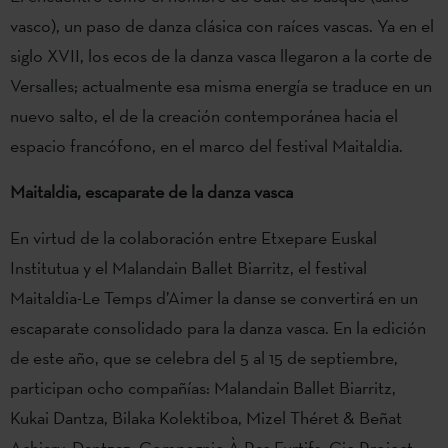
vasco), un paso de danza clásica con raíces vascas. Ya en el
siglo XVII, los ecos de la danza vasca llegaron a la corte de
Versalles; actualmente esa misma energía se traduce en un
nuevo salto, el de la creación contemporánea hacia el
espacio francófono, en el marco del festival Maitaldia.
Maitaldia, escaparate de la danza vasca
En virtud de la colaboración entre Etxepare Euskal
Institutua y el Malandain Ballet Biarritz, el festival
Maitaldia-Le Temps d’Aimer la danse se convertirá en un
escaparate consolidado para la danza vasca. En la edición
de este año, que se celebra del 5 al 15 de septiembre,
participan ocho compañías: Malandain Ballet Biarritz,
Kukai Dantza, Bilaka Kolektiboa, Mizel Théret & Beñat
Achiary, Dantzaz, Compagnie À Pas Furtifs, Cie Project