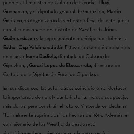
pueblos. El ministro de Cultura de Islandia,
Illugi
Gunnarson,
y el diputado general de Gipuzkoa,
Martin
Garitano
,protagonizaron la vertiente oficial del acto, junto
con el comisionado del distrito de Westfjords
J
ónas
Guðmundsson
y la representante municipal de Hólmavik
Esther Ösp Valdimarsdóttir.
Estuvieron también presentes
en el acto
Ikerne Badiola,
diputada de Cultura de
Gipuzkoa, y
Garazi Lopez de Etxezarreta,
directora de
Cultura de la Diputación Foral de Gipuzkoa.
En sus discursos, las autoridades coincidieron al destacar
la importancia de no olvidar la historia, incluso sus pasajes
más duros, para construir el futuro. Y acordaron declarar
“formalmente suprimidos” los hechos del 1615. Además, el
comisionario de los Westfjords desposeyó
simbólicamente a quien ordenara la masacre, Ari