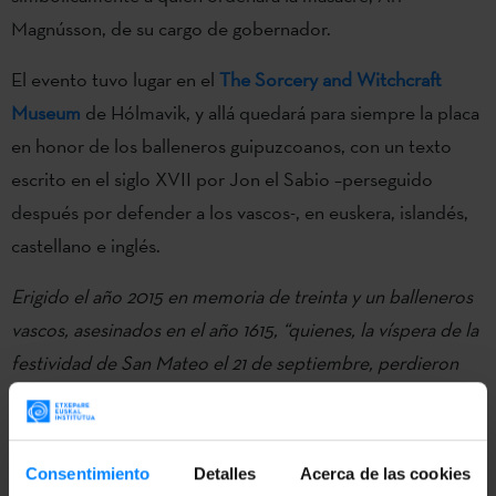
Magnússon, de su cargo de gobernador.
El evento tuvo lugar en el
The Sorcery and Witchcraft
Museum
de Hólmavik, y allá quedará para siempre la placa
en honor de los balleneros guipuzcoanos, con un texto
escrito en el siglo XVII por Jon el Sabio –perseguido
después por defender a los vascos-, en euskera, islandés,
castellano e inglés.
Erigido el año 2015 en memoria de treinta y un balleneros
vascos, asesinados en el año 1615, “quienes, la víspera de la
festividad de San Mateo el 21 de septiembre, perdieron
sus naves en un fiordo cerca de Trékyllisvík a causa del
hielo y la tempestad, y quienes luego fueron matados por
las tropas del hacendado Ari Magnússon de [Ögur]. Cinco
Consentimiento
Detalles
Acerca de las cookies
se hallaban entonces en la isla de Æðey y trece en