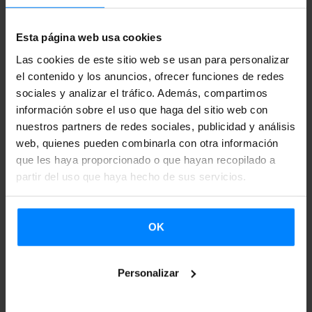
Sandeyri, pero poco antes los hombres de otras dos
Esta página web usa cookies
chalupas de la misma nave fueron abatidos en Dýrafjörður,
Las cookies de este sitio web se usan para personalizar
con la excepción de uno que se dice que consiguió
el contenido y los anuncios, ofrecer funciones de redes
sobrevivir. [...] Escuchen los que quieran e ignórenlo los
sociales y analizar el tráfico. Además, compartimos
que lo deseen.”
información sobre el uso que haga del sitio web con
nuestros partners de redes sociales, publicidad y análisis
web, quienes pueden combinarla con otra información
que les haya proporcionado o que hayan recopilado a
Tras descubrir la placa, el cantante
Steindór Andersen
partir del uso que haya hecho de sus servicios.
interpretó la pieza Fjölmóður, cuya letra también es obra
de Jón el Sabio, con la ayuda del sonido del arpa de
OK
piedra de
Oláfur Jóhann Engilbertsson
, miembro de la
Asociación Vasco-Islandesa, de la que también forma
parte otra asistente,
Márgret Jónsdottir
, a su vez
Personalizar
vicecónsul de España en Islandia. El escritor