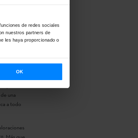
 acto
 Sylvie
 funciones de redes sociales
con nuestros partners de
ue les haya proporcionado o
ones de
io cultural
OK
fascículos
 pequeños
 de una
rca a todo
ploraciones
011. Más que