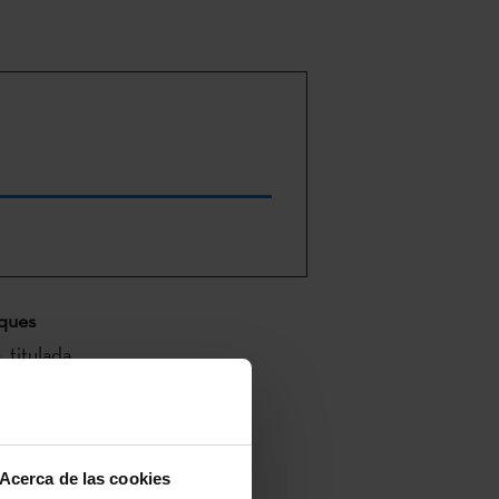
iques
 titulada
La
foro se ha
ec-Pays
Acerca de las cookies