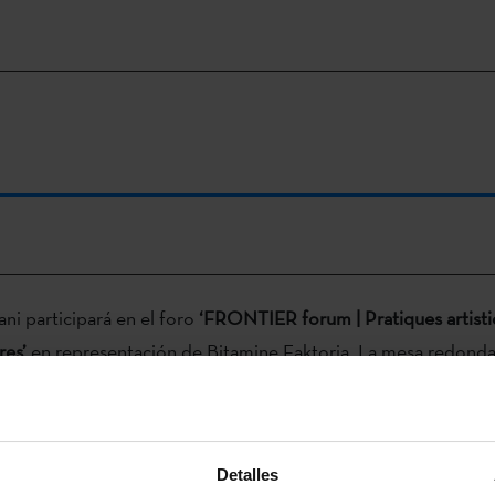
ni participará en el foro
‘FRONTIER forum | Pratiques artist
res’
en representación de Bitamine Faktoria. La mesa redonda,
tistiques transfrontalières
´ se hará en Montreal el 4 de junio. 
irará en torno a las prácticas artísticas transfronterizas. Este 
n el marco del programa de intercambio cultural Saison Queb
Detalles