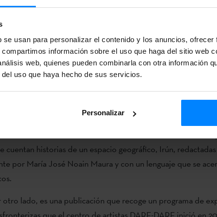
ani presentará el proyecto
‘Atlas Emocional del Bidasoa’
en un
s
e la organización canadiense DARE-DARE y Bitamine Faktoria.
b se usan para personalizar el contenido y los anuncios, ofrecer
RE-DARE presentará el proyecto y la publicación ´
Satellite
´.
s, compartimos información sobre el uso que haga del sitio web 
 análisis web, quienes pueden combinarla con otra información q
o es el resultado de una colaboración entre varias organizaci
r del uso que haya hecho de sus servicios.
adi. La conferencia formará parte del proyecto de intercamb
 Basque 2020-2021
.
Personalizar
e Bitamine Faktoria se presenta como resultado una serie de 
mbinados con la obra de la ilustradora
Elena Odriozola
. Diez
 cuentan historias de un espacio geográfico, Irún, redactadas
te por María José Noain Maura y con un lenguaje que se ace
cos.
por otro lado, es una publicación que recoge un programa de ex
ansfronterizas que el centro de artistas DARE-DARE inició en 2