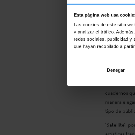
Helga Masset
Esta página web usa cookie
conjunto entr
Las cookies de este sitio we
Cotton de DA
y analizar el tráfico. Ademá
redes sociales, publicidad y
Este encuentr
que hayan recopilado a parti
Quebec y Eusk
Québec-Pays
Denegar
El proyecto d
didácticos co
cuadernos que
manera elegan
tipo de públi
‘Satellite’, 
artísticas tr