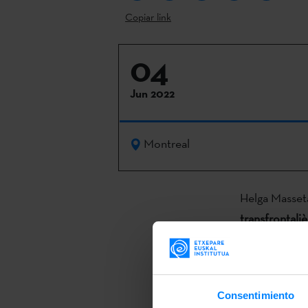
Copiar link
04
Jun 2022
Montreal
Helga Masseta
transfrontaliè
´
Pratiques ar
conversación g
organizado e
Consentimiento
Basque.