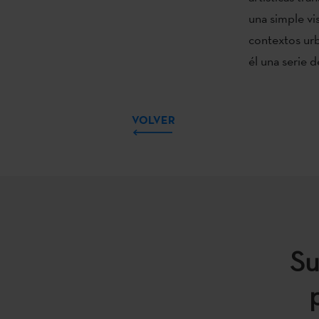
una simple vis
contextos urb
él una serie 
VOLVER
Su