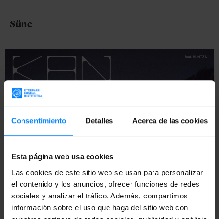
Süne
Consentimiento
Detalles
Acerca de las cookies
Esta página web usa cookies
Las cookies de este sitio web se usan para personalizar
SÜNE ha publicado su primer disco en solitario bajo el
el contenido y los anuncios, ofrecer funciones de redes
título ‘AMAINEMAN’, compuesto por 11 canciones.
sociales y analizar el tráfico. Además, compartimos
‘AMAINEMAN, amain eman’. En castellano, “dejarse
información sobre el uso que haga del sitio web con
llevar”, “fluir” o “dar rienda suelta”. SÜNE ha querido traer