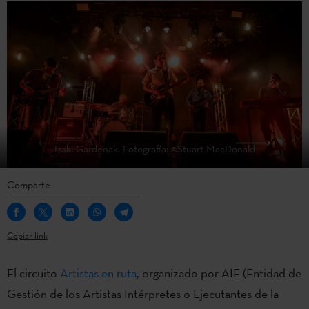
Izaki Gardenak. Fotografía: ©Stuart MacDonald
Comparte
Copiar link
El circuito
Artistas en ruta
, organizado por AIE (Entidad de
Gestión de los Artistas Intérpretes o Ejecutantes de la