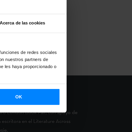
ro de la
es/as de
 relaciones,
Acerca de las cookies
 funciones de redes sociales
con nuestros partners de
ue les haya proporcionado o
OK
 libro London Book Fair, con apoyo de
 escritora en el Literature Across
sie.