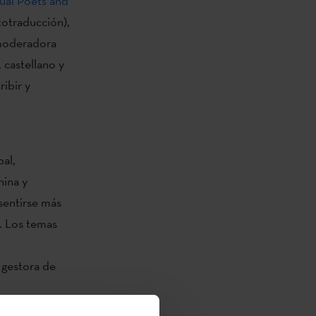
gual Poets and
totraducción),
moderadora
 castellano y
ribir y
al,
hina y
sentirse más
a. Los temas
 gestora de