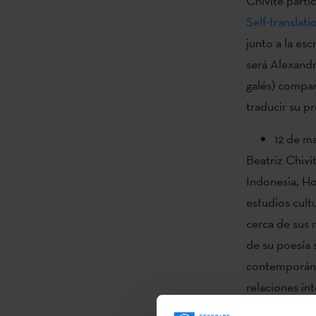
Chivite parti
Self-translati
junto a la es
será Alexandra
galés) compar
traducir su p
12 de ma
Beatriz Chivi
Indonesia, Ho
estudios cult
cerca de sus 
de su poesía s
contemporáne
relaciones in