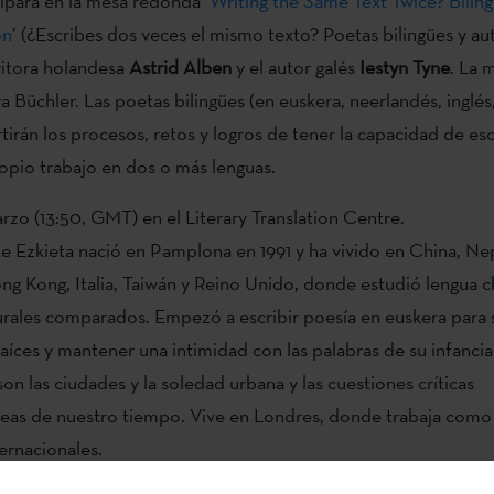
cipará en la mesa redonda ‘
Writing the Same Text Twice? Bilin
on
’ (¿Escribes dos veces el mismo texto? Poetas bilingües y au
critora holandesa
Astrid Alben
y el autor galés
Iestyn Tyne
. La 
 Büchler. Las poetas bilingües (en euskera, neerlandés, inglés,
tirán los procesos, retos y logros de tener la capacidad de esc
ropio trabajo en dos o más lenguas.
rzo (13:50, GMT) en el Literary Translation Centre.
te Ezkieta nació en Pamplona en 1991 y ha vivido en China, Nep
ng Kong, Italia, Taiwán y Reino Unido, donde estudió lengua c
urales comparados. Empezó a escribir poesía en euskera para 
raíces y mantener una intimidad con las palabras de su infanci
on las ciudades y la soledad urbana y las cuestiones críticas
as de nuestro tiempo. Vive en Londres, donde trabaja como
ternacionales.