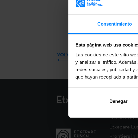
En la Feria d
comunidad edi
derechos de a
Consentimiento
relacionar pun
Esta página web usa cookie
VOLVER
Las cookies de este sitio we
y analizar el tráfico. Ademá
redes sociales, publicidad y
que hayan recopilado a parti
Etxepare Euskal Inst
Denegar
La escritora 
Etxepare Eusk
Frontiers in 