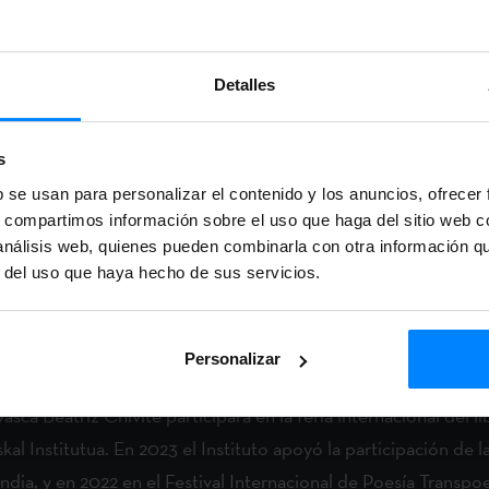
el Libro de Londres (London Book Fair) es el punto de encuent
torial de todo el mundo (editores/as, vendedores/as, gestor
utor, comisarios/as, etc.) que tiene como objetivo desarrollar
Detalles
tos de vista y definir el futuro de los contenidos creativos.
s
b se usan para personalizar el contenido y los anuncios, ofrecer
s, compartimos información sobre el uso que haga del sitio web 
 análisis web, quienes pueden combinarla con otra información q
r del uso que haya hecho de sus servicios.
itutua y la creadora
Personalizar
vasca Beatriz Chivite participará en la feria internacional del
al Institutua. En 2023 el Instituto apoyó la participación de la
India, y en 2022 en el Festival Internacional de Poesía Transpoe