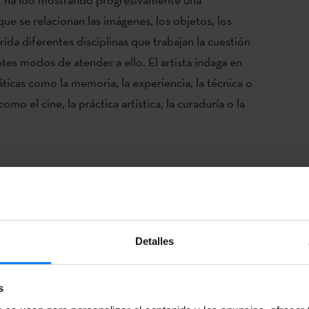
e se relacionan las imágenes, los objetos, los
rida diferentes disciplinas que trabajan la cuestión
entes modos de atender a ello. El artista indaga en
icas como la memoria, la experiencia, la técnica o
omo el cine, la práctica artística, la curaduría o la
ia a los códigos de los aeropuertos de San
 (Argentina). Pretende incentivar la investigación y
 la promoción de los y las creadoras, y promover la
Detalles
 la investigación artística, cultural y social en la
s
 y francés – el programa EAS – EZE ofrece una beca