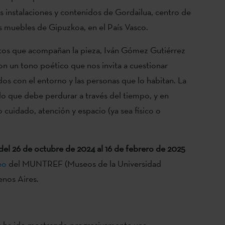
as instalaciones y contenidos de Gordailua, centro de
 muebles de Gipuzkoa, en el País Vasco.
latos que acompañan la pieza, Iván Gómez Gutiérrez
con un tono poético que nos invita a cuestionar
dos con el entorno y las personas que lo habitan. La
o que debe perdurar a través del tiempo, y en
cuidado, atención y espacio (ya sea físico o
del 26 de octubre de 2024 al 16 de febrero de 2025
eo
del MUNTREF (Museos de la Universidad
enos Aires.
z ha ido mostrando progresivamente una