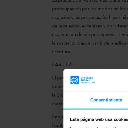
preocupación por los modos en los qu
espacios y las personas. Su hacer hib
de la relación, el «entre» y los difer
esta noción desde perspectivas temát
la sostenibilidad, a partir de medios c
escritura.
EAS – EZE
El programa
EAS – EZE
hace referenc
Sebastián (País Vasco) y Buenos Aires
la producción artística, contribuir a
Consentimiento
movilidad internacional de artistas.
Impulsado por
Bitamine
-espacio para
Esta página web usa cookie
frontera entre el País Vasco español