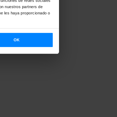
 funciones de redes sociales
con nuestros partners de
ue les haya proporcionado o
OK