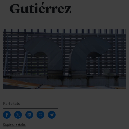
Gutiérrez
Partekatu
Kopiatu esteka