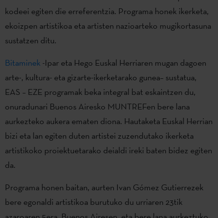
kodeei egiten die erreferentzia. Programa honek ikerketa,
ekoizpen artistikoa eta artisten nazioarteko mugikortasuna
sustatzen ditu.
Bitaminek
-Ipar eta Hego Euskal Herriaren mugan dagoen
arte-, kultura- eta gizarte-ikerketarako gunea– sustatua,
EAS – EZE programak beka integral bat eskaintzen du,
onuradunari Buenos Airesko MUNTREFen bere lana
aurkezteko aukera ematen diona. Hautaketa Euskal Herrian
bizi eta lan egiten duten artistei zuzendutako ikerketa
artistikoko proiektuetarako deialdi ireki baten bidez egiten
da.
Programa honen baitan, aurten Ivan Gómez Gutierrezek
bere egonaldi artistikoa burutuko du urriaren 23tik
azaroaren 5era, Buenos Airesen, eta bere lana aurkeztuko