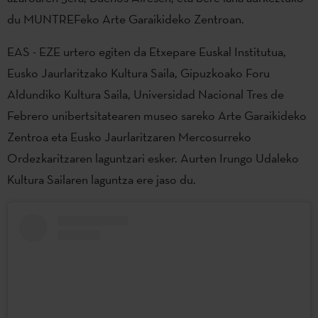
du MUNTREFeko Arte Garaikideko Zentroan.
EAS - EZE urtero egiten da Etxepare Euskal Institutua,
Eusko Jaurlaritzako Kultura Saila, Gipuzkoako Foru
Aldundiko Kultura Saila, Universidad Nacional Tres de
Febrero unibertsitatearen museo sareko Arte Garaikideko
Zentroa eta Eusko Jaurlaritzaren Mercosurreko
Ordezkaritzaren laguntzari esker. Aurten Irungo Udaleko
Kultura Sailaren laguntza ere jaso du.