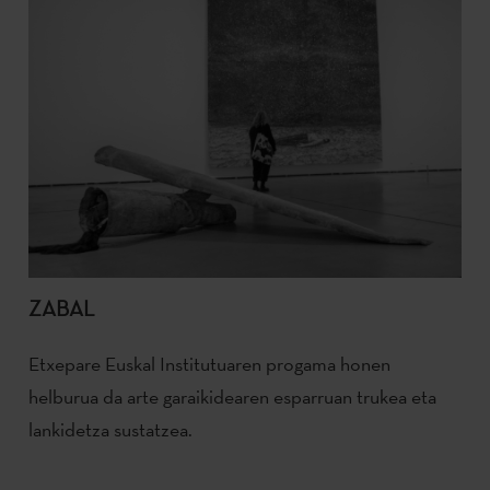
ZABAL
Etxepare Euskal Institutuaren progama honen
helburua da arte garaikidearen esparruan trukea eta
lankidetza sustatzea.