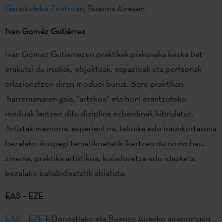
Garaikideko Zentroan
, Buenos Airesen.
Ivan Goméz Gutiérrez
Iván Gómez Gutierrezen praktikak pixkanaka kezka bat
erakutsi du irudiak, objektuak, espazioak eta pertsonak
erlazionatzen diren moduei buruz. Bere praktikan
harremanaren gaia, “artekoa” eta honi erantzuteko
moduak lantzen ditu diziplina ezberdinak hibridatuz.
Artistak memoria, esperientzia, teknika edo iraunkortasuna
bezalako ikuspegi tematikoetatik ikertzen du nozio hau,
zinema, praktika artistikoa, kuradoretza edo idazketa
bezalako baliabideetatik abiatuta.
EAS – EZE
EAS – EZE
-k Donostiako eta Buenos Airesko aireportuen