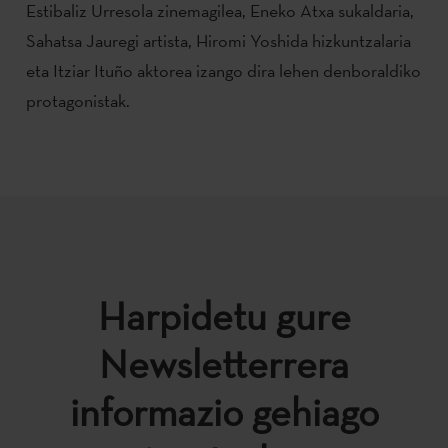
Estibaliz Urresola zinemagilea, Eneko Atxa sukaldaria,
Sahatsa Jauregi artista, Hiromi Yoshida hizkuntzalaria
eta Itziar Ituño aktorea izango dira lehen denboraldiko
protagonistak.
Harpidetu gure
Newsletterrera
informazio gehiago