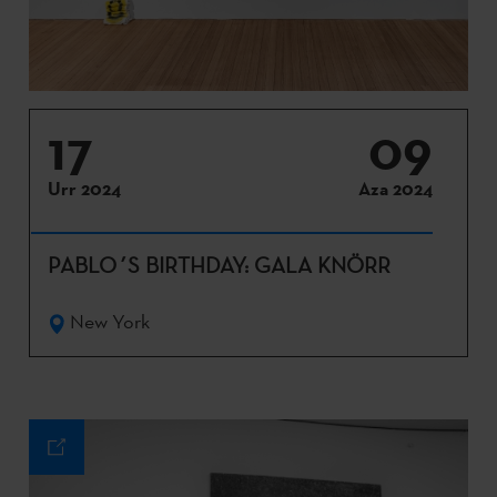
17
09
Urr 2024
Aza 2024
PABLO´S BIRTHDAY: GALA KNÖRR
New York