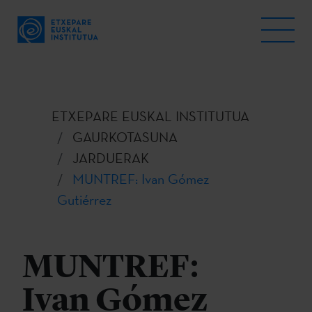
ETXEPARE EUSKAL INSTITUTUA
GAURKOTASUNA
JARDUERAK
MUNTREF: Ivan Gómez
Gutiérrez
MUNTREF:
Ivan Gómez