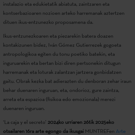
instalazio eta edukietatik abiatuta, zaintzaren eta
kontserbazioaren nozioen arteko harremanak aztertzen
dituen ikus-entzunezko proposamena da.
Ikus-entzunezkoaren eta piezarekin batera doazen
kontakizunen bidez, Iván Gómez Gutierrezek gogoeta
antropologikoa egiten du tonu poetiko batekin, eta
inguruarekin eta bertan bizi diren pertsonekin ditugun
harremanak eta loturak zalantzan jartzera gonbidatzen
gaitu. Obrak kezka bat adierazten du denboran zehar iraun
behar duenaren inguruan, eta, ondorioz, gure zaintza,
arreta eta espazioa (fisikoa edo emozionala) merezi
duenaren inguruan.
‘La caja y el secreto’
2024ko urriaren 26tik 2025eko
otsailaren 16ra arte egongo da ikusgai
MUNTREFen
Arte