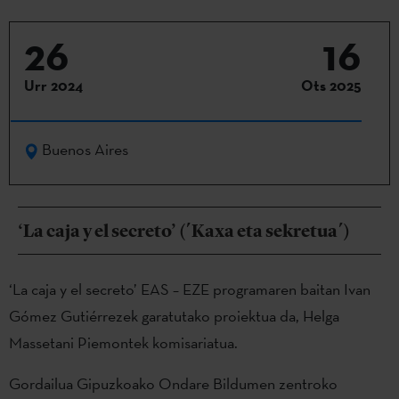
26
16
Urr 2024
Ots 2025
Buenos Aires
‘La caja y el secreto’ (´Kaxa eta sekretua´)
‘La caja y el secreto’ EAS – EZE programaren baitan Ivan
Gómez Gutiérrezek garatutako proiektua da, Helga
Massetani Piemontek komisariatua.
Gordailua Gipuzkoako Ondare Bildumen zentroko