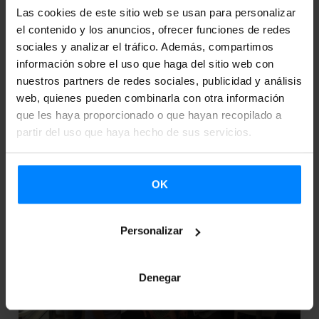
Międzynarodowy Festiwal Opowiadania, donde ha
Las cookies de este sitio web se usan para personalizar
participado con el apoyo del Instituto Vasco Etxelare.
el contenido y los anuncios, ofrecer funciones de redes
All&...
sociales y analizar el tráfico. Además, compartimos
información sobre el uso que haga del sitio web con
nuestros partners de redes sociales, publicidad y análisis
web, quienes pueden combinarla con otra información
que les haya proporcionado o que hayan recopilado a
partir del uso que haya hecho de sus servicios.
OK
Personalizar
Denegar