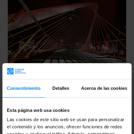
Consentimiento
Detalles
Acerca de las cookies
"THE BASQUE RYUKYU BRIDGE", UN
PUENTE ENTRA LA MÚSICA VASCA Y
Esta página web usa cookies
JAPÓN
Las cookies de este sitio web se usan para personalizar
el contenido y los anuncios, ofrecer funciones de redes
El experto en música John Potter nació en Inglaterra
sociales y analizar el tráfico. Además, compartimos