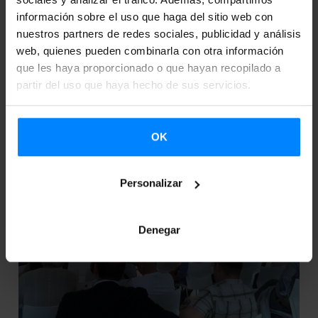
pero está afincado hace años en Japón. Ahí nació su
información sobre el uso que haga del sitio web con
afición por la música de Okin...
nuestros partners de redes sociales, publicidad y análisis
web, quienes pueden combinarla con otra información
que les haya proporcionado o que hayan recopilado a
partir del uso que haya hecho de sus servicios.
OK
Personalizar
Denegar