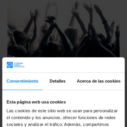
Consentimiento
Detalles
Acerca de las cookies
EUSKADI SUENA... EN MADRID. ¡ABIERTO EL
PLAZO DE PARTICIPACIÓN!
Esta página web usa cookies
Gracias al acuerdo de colaboración entre la
Las cookies de este sitio web se usan para personalizar
Asociación de Salas de Madrid La Noche en Vivo, la
el contenido y los anuncios, ofrecer funciones de redes
asociación Emankor Sarea, y el Instituto Vasco
sociales y analizar el tráfico. Además, compartimos